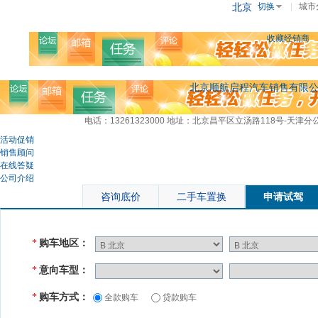
北京
切换
|
城市
收藏经销商
北京顺航启程汽车销售有限
电话：13261323000
地址：北京昌平区立汤路118号-天津分
活动促销
销售顾问
在线答疑
公司介绍
咨询底价
二手车置换
申请试驾
购车地区：
*
意向车型：
*
购车方式：
*
全款购车
贷款购车