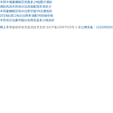
丰田中规蒙娜丽莎优惠多少钱|图片潮款
潮款风流丰田埃尔法高低配现车加价少
丰田蒙娜丽莎埃尔法星空版V6沿袭低价
2019款进口埃尔法商务顶配V6回馈价格
丰田埃尔法豪华版白色黑色是多少钱加价
网上车市
版权所有并提供技术支持 京ICP备15067519号-2
京公网安备：1101050203