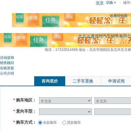
北京
切换
|
城市
收藏经销商
北京运通鸿翔汽车销售有限
电话：17310014466
地址：北京市朝阳区东五环五方桥
活动促销
销售顾问
在线答疑
公司介绍
咨询底价
二手车置换
申请试驾
购车地区：
*
意向车型：
*
购车方式：
*
全款购车
贷款购车