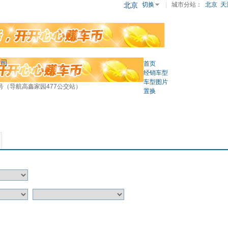
北京
切换
|
城市分站：
北京
天
公司
首页
经销车型
车型图片
号（导航高鑫家园477公交站）
置换