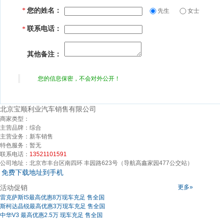
您的姓名：
*
先生
女士
联系电话：
*
其他备注：
您的信息保密，不会对外公开！
北京宝顺利业汽车销售有限公司
商家类型：
主营品牌：
综合
主营业务：
新车销售
特色服务：
暂无
联系电话：
13521101591
公司地址：
北京市丰台区南四环 丰园路623号（导航高鑫家园477公交站）
免费下载地址到手机
活动促销
更多»
雷克萨斯IS最高优惠8万现车充足 售全国
斯柯达晶锐最高优惠3万现车充足 售全国
中华V3 最高优惠2.5万 现车充足 售全国