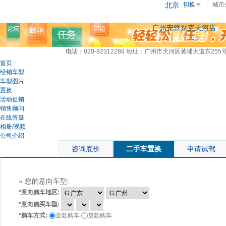
北京
切换
|
城市
广州安骅别克天河店
电话：020-82312288
地址：广州市天河区黄埔大道东255
首页
经销车型
车型图片
置换
活动促销
销售顾问
在线答疑
相册/视频
公司介绍
咨询底价
二手车置换
申请试驾
» 您的意向车型:
*
意向购车地区:
*
意向购买车型:
*
购车方式:
全款购车
贷款购车