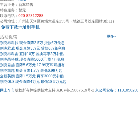
主营业务：
新车销售
特色服务：
暂无
联系电话：
020-82312288
公司地址：
广州市天河区黄埔大道东255号（地铁五号线东圃站B出口）
免费下载地址到手机
活动促销
更多»
别克昂科拉 现金直降2.5万 贷款6万免息
别克君威 现金直降3万元 贷款6万免利息
别克昂科雷 直降10万 置换再享3万补贴
别克昂科威 现金直降5000元 贷7万免息
别克君越 直降5.6万元 17.99万即可拥有
别克凯越 现金直降1.7万 最低6.99万起
全新英朗 直降1.5万元 再享3000元补贴
别克GL8 现金直降4万元 最低18.5万元起
网上车市
版权所有并提供技术支持 京ICP备15067519号-2
京公网安备：1101050203