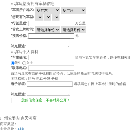
» 填写您所拥有车辆信息:
*
车牌所在地区:
*
您现有的车型:
*
行驶里程:
万公里
*
首次上牌时间:
*
预售价格:
元
补充描述:
» 填写个人资料:
*
车主姓名:
请填写真实车主姓名，以便在相关
先生
女士
*
联系电话:
请填写真实有效的手机和固定号码，以便经销商及时与您取得联系。
固话格式：区号-电话号码-分机
电子邮箱:
请填写您在网上车市注册时的邮箱
补充描述:
您的信息保密，不会对外公开！
广州安骅别克天河店
商家类型：
主营品牌：
别克