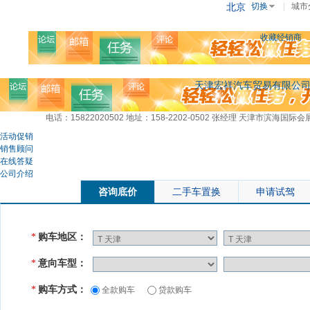
北京
切换
|
城市
收藏经销商
天津宏祥汽车贸易有限公
电话：15822020502
地址：158-2202-0502 张经理 天津市滨海
活动促销
销售顾问
在线答疑
公司介绍
咨询底价
二手车置换
申请试驾
购车地区：
*
意向车型：
*
购车方式：
*
全款购车
贷款购车