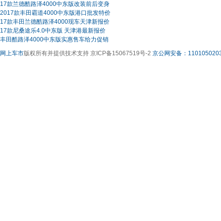
17款兰德酷路泽4000中东版改装前后变身
2017款丰田霸道4000中东版港口批发特价
17款丰田兰德酷路泽4000现车天津新报价
17款尼桑途乐4.0中东版 天津港最新报价
丰田酷路泽4000中东版实惠售车给力促销
网上车市
版权所有并提供技术支持 京ICP备15067519号-2
京公网安备：1101050203