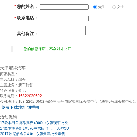
您的姓名：
*
先生
女士
联系电话：
*
其他备注：
您的信息保密，不会对外公开！
天津宏祥汽车
商家类型：
主营品牌：
综合
主营业务：
新车销售
特色服务：
暂无
联系电话：
15822020502
公司地址：
158-2202-0502 张经理 天津市滨海国际会展中心（地铁9号线会展中心
免费下载地址到手机
活动促销
17款丰田兰德酷路泽4000中东版现车批发
17款雷克萨斯LX570中东版 全尺寸大型SU
2017款尼桑途乐4.0中东版天津批发零售