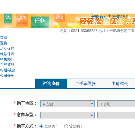
安徽新动力哈弗4S店
电话：0551-63368258
地址：合肥市包河工业
首页
置换
活动促销
维修保养
销售顾问
在线答疑
相册/视频
公司介绍
咨询底价
二手车置换
申请试驾
购车地区：
*
意向车型：
*
购车方式：
*
全款购车
贷款购车