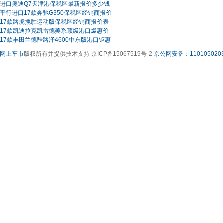
进口奥迪Q7天津港保税区最新报价多少钱
平行进口17款奔驰G350保税区经销商报价
17款路虎揽胜运动版保税区经销商报价表
17款凯迪拉克凯雷德美系顶级港口爆惠价
17款丰田兰德酷路泽4600中东版港口钜惠
网上车市
版权所有并提供技术支持 京ICP备15067519号-2
京公网安备：1101050203