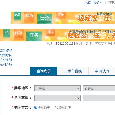
北京
切换
|
城市
收藏经销商
天津浩峰通达国际贸易有限
电话：15822501133
地址：天津港滨海新区第七
活动促销
销售顾问
在线答疑
公司介绍
咨询底价
二手车置换
申请试驾
购车地区：
*
意向车型：
*
购车方式：
*
全款购车
贷款购车