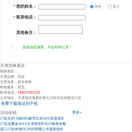
您的姓名：
*
先生
女士
联系电话：
*
其他备注：
您的信息保密，不会对外公开！
天津浩峰通达
商家类型：
主营品牌：
综合
主营业务：
新车销售
特色服务：
暂无
联系电话：
15822501133
公司地址：
天津港滨海新区第七大街与北海路交汇处
免费下载地址到手机
活动促销
更多»
17款宾利飞驰V8S豪华五座SUV首选现车
17款尼桑途乐4.0天津港现车SUV新惠攻略
进口17款奔驰GLS450荣耀上市最新报价