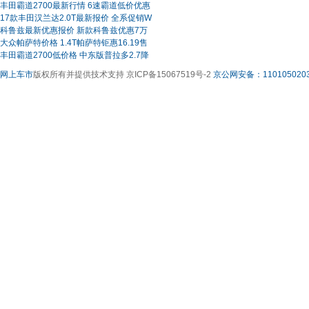
丰田霸道2700最新行情 6速霸道低价优惠
17款丰田汉兰达2.0T最新报价 全系促销W
科鲁兹最新优惠报价 新款科鲁兹优惠7万
大众帕萨特价格 1.4T帕萨特钜惠16.19售
丰田霸道2700低价格 中东版普拉多2.7降
网上车市
版权所有并提供技术支持 京ICP备15067519号-2
京公网安备：1101050203