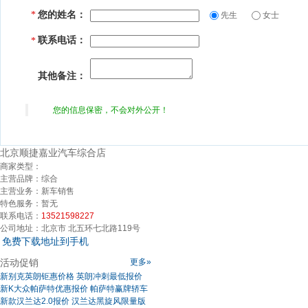
您的姓名：
*
先生
女士
联系电话：
*
其他备注：
您的信息保密，不会对外公开！
北京顺捷嘉业汽车综合店
商家类型：
主营品牌：
综合
主营业务：
新车销售
特色服务：
暂无
联系电话：
13521598227
公司地址：
北京市 北五环七北路119号
免费下载地址到手机
活动促销
更多»
新别克英朗钜惠价格 英朗冲刺最低报价
新K大众帕萨特优惠报价 帕萨特赢牌轿车
新款汉兰达2.0报价 汉兰达黑旋风限量版