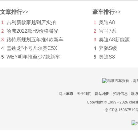
宾尼法利纳
文章排行>>
豪车排行>>
比速
1
吉利新款豪越到店实拍
1
奥迪A8
比亚迪
2
哈弗2022款H9价格曝光
2
宝马7系
博郡汽车
3
路特斯规划五年推4款新车
3
奥迪A8新能源
4
雪铁龙“小号凡尔赛C5X
4
奔驰S级
Bollinger Motors
5
WEY明年推至少7款新车
5
奥迪S8
BRP
布加迪
C
网上车市
关于我们
网站地图
招聘信息
联
长安凯程
Copyright © 1999 -
2026 ches
京ICP备15067519
长安跨越
长安欧尚
长安汽车