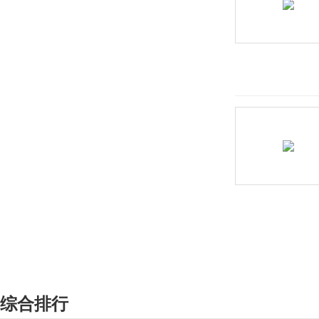
北汽威旺
北汽新能源
北汽制造
奔驰
奔腾
本田
BeyonCa
标致
比德文汽车
别克
宾利
综合排行