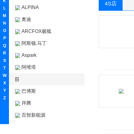
K
4S店
ALPINA
L
M
奥迪
N
O
ARCFOX极狐
P
阿斯顿.马丁
Q
R
Aspark
S
阿维塔
T
W
B
X
Y
巴博斯
Z
拜腾
百智新能源
宝骏