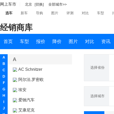
网上车市
北京
[切换]
全部城市>>
选车
新车
导购
图片
评测
对比
车型
经销商库
首页
车型
报价
降价
图片
对比
资讯
A
A
B
选择省份
AC Schnitzer
C
D
阿尔法.罗密欧
F
G
埃安
H
选择城市
爱驰汽车
I
J
艾康尼克