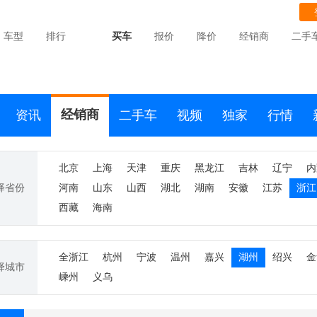
车型
排行
买车
报价
降价
经销商
二手
经销商
资讯
二手车
视频
独家
行情
北京
上海
天津
重庆
黑龙江
吉林
辽宁
内
择省份
河南
山东
山西
湖北
湖南
安徽
江苏
浙江
西藏
海南
全浙江
杭州
宁波
温州
嘉兴
湖州
绍兴
金
择城市
嵊州
义乌