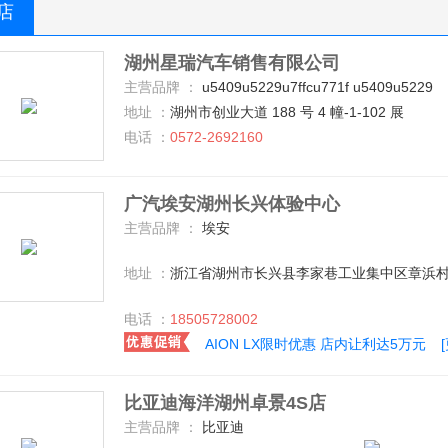
S店
湖州星瑞汽车销售有限公司
主营品牌 ：
u5409u5229u7ffcu771f u5409u5229
地址 ：
湖州市创业大道 188 号 4 幢-1-102 展
电话 ：
0572-2692160
广汽埃安湖州长兴体验中心
主营品牌 ：
埃安
地址 ：
浙江省湖州市长兴县李家巷工业集中区章浜村
电话 ：
18505728002
AION LX限时优惠 店内让利达5万元
比亚迪海洋湖州卓景4S店
主营品牌 ：
比亚迪