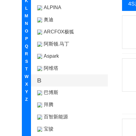
K
4
ALPINA
L
M
奥迪
N
O
ARCFOX极狐
P
阿斯顿.马丁
Q
R
Aspark
S
阿维塔
T
W
B
X
Y
巴博斯
Z
拜腾
百智新能源
宝骏