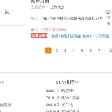
南浔力创
主营品牌 ：
上汽大众
地址 ：
湖州市南浔经济开发区南浔大道1677号
电话 ：
0572-3710000
途观X欢迎到店品鉴 售价19.68万元起
1
2
3
4
5
6
7
1
...
>>
SUV排行>>
1
哈弗H6
84861
系
2
RAV4荣放
79191
8新能源
3
汉兰达
68418
级
4
本田CR-V
66528