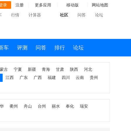
登录
注册
更多应用
移动版
网站地图
车
行情
计算器
社区
问答
论坛
新车
评测
问答
排行
论坛
蒙古
宁夏
新疆
青海
甘肃
陕西
河北
江西
广东
广西
福建
四川
云南
贵州
华
衢州
舟山
台州
丽水
奉化
瑞安