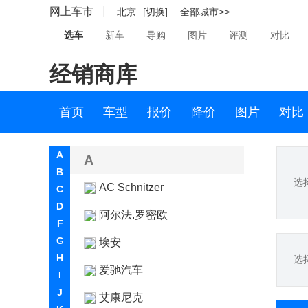
网上车市
北京
[切换]
全部城市>>
选车
新车
导购
图片
评测
对比
经销商库
首页
车型
报价
降价
图片
对比
A
A
B
选
AC Schnitzer
C
D
阿尔法.罗密欧
F
G
埃安
H
选
爱驰汽车
I
J
艾康尼克