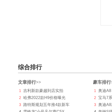
长安深蓝
长安UNI
长城（皮卡）
长江汽车
昶洧
成功
综合排行
创维汽车
川崎
文章排行>>
豪车排行
刺猬汽车
1
吉利新款豪越到店实拍
1
奥迪A8
2
哈弗2022款H9价格曝光
D
2
宝马7
3
路特斯规划五年推4款新车
3
奥迪A
大乘汽车
4
雪铁龙“小号凡尔赛C5X
4
奔驰S