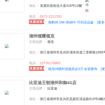
地址 ：
龙溪街道创业大道318号12幢
电话 ：
0572-2211333
海豹06 DM-i热销中 可到店品鉴
[更
湖州领耀领克
主营品牌 ：
领克
地址 ：
浙江省湖州市吴兴区湖东街道三里桥路1899
电话 ：
13735176803
领克09限时优惠高达3万 欢迎垂询
[
比亚迪王朝湖州和御4S店
主营品牌 ：
比亚迪
地址 ：
浙江省湖州市吴兴区高新区清远路919号4幢2