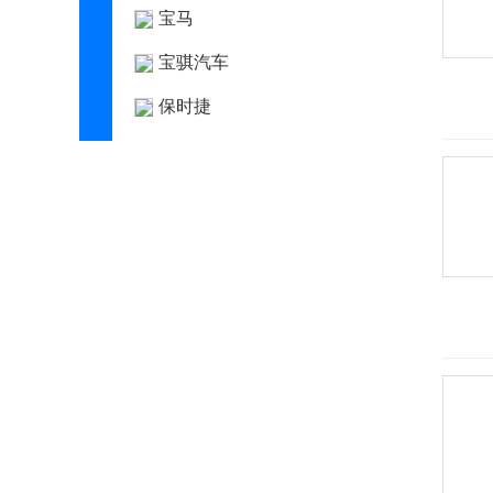
宝马
宝骐汽车
保时捷
宝腾
宝沃
BEIJING汽车
北京清行
北京越野
北汽昌河
北汽幻速
北汽瑞翔