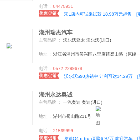
电话 ：
84475931
宋L店内可试乘试驾 18.98万元起售
[
湖州瑞杰汽车
主营品牌 ：
沃尔沃亚太 沃尔沃(进口)
地址 ：
浙江省湖州市吴兴区八里店镇蜀山路（原经一
电话 ：
0572-2299678
沃尔沃S90热销中 让利可达14.29万
湖州永达奥诚
主营品牌 ：
一汽奥迪 奥迪(进口)
地址 ：
湖州市蜀山路211号
电话 ：
21569999
奥迪Q4 e-tron直降6.97万 欢迎赏车