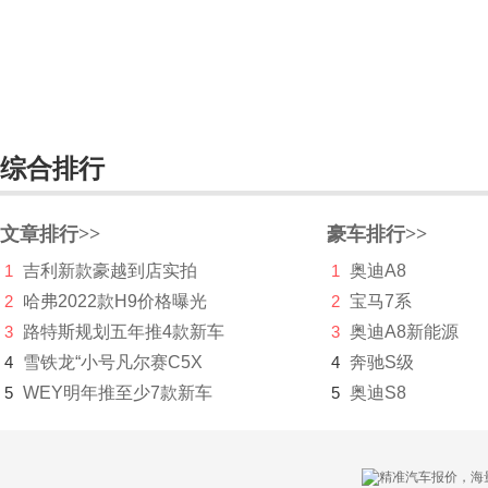
锐马克
瑞麒
S
综合排行
萨博
赛麟
文章排行>>
豪车排行>>
三菱
1
吉利新款豪越到店实拍
1
奥迪A8
SERES赛力斯
2
哈弗2022款H9价格曝光
2
宝马7系
3
路特斯规划五年推4款新车
3
奥迪A8新能源
沙龙汽车
4
雪铁龙“小号凡尔赛C5X
4
奔驰S级
上海
5
WEY明年推至少7款新车
5
奥迪S8
上汽大通MAXUS
神州