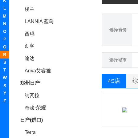
K
L
楼兰
M
LANNIA 蓝鸟
N
选择省份
O
西玛
P
劲客
Q
R
途达
选择城市
S
T
Ariya艾睿雅
W
4S店
综
郑州日产
X
Y
纳瓦拉
Z
奇骏·荣耀
日产(进口)
Terra