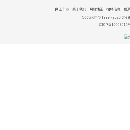
双环
网上车市
关于我们
网站地图
招聘信息
联
双龙
Copyright © 1999 -
2026 ches
京ICP备15067519
斯巴鲁
斯达泰克
思皓
斯柯达
思铭
smart
索尼
SWM斯威汽车
T