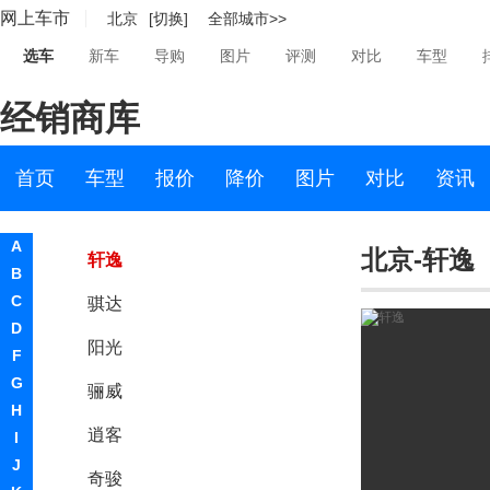
网上车市
北京
[切换]
全部城市>>
起亚
选车
新车
导购
图片
评测
对比
车型
R
经销商库
日产
东风日产
首页
车型
报价
降价
图片
对比
资讯
天籁
A
北京-轩逸
轩逸
B
C
骐达
D
阳光
F
G
骊威
H
逍客
I
J
奇骏