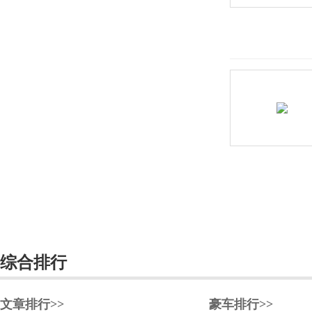
长安深蓝
长安UNI
长城（皮卡）
长江汽车
昶洧
成功
创维汽车
川崎
刺猬汽车
综合排行
D
大乘汽车
文章排行>>
豪车排行>>