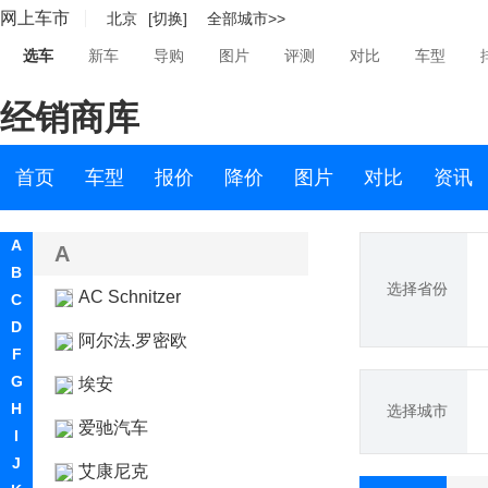
网上车市
北京
[切换]
全部城市>>
选车
新车
导购
图片
评测
对比
车型
经销商库
首页
车型
报价
降价
图片
对比
资讯
A
A
B
选择省份
AC Schnitzer
C
D
阿尔法.罗密欧
F
G
埃安
H
选择城市
爱驰汽车
I
J
艾康尼克