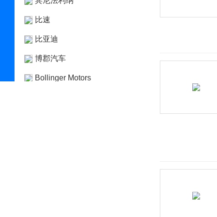
宾尼法利纳
比速
比亚迪
博郡汽车
Bollinger Motors
BRP
布加迪
C
长安凯程
长安跨越
长安欧尚
长安汽车