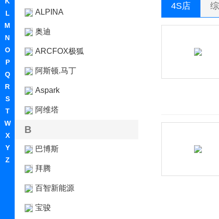
K
4S店
综
ALPINA
L
M
奥迪
N
O
ARCFOX极狐
P
阿斯顿.马丁
Q
R
Aspark
S
阿维塔
T
W
B
X
Y
巴博斯
Z
拜腾
百智新能源
宝骏