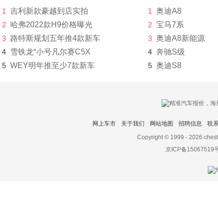
1
吉利新款豪越到店实拍
1
奥迪A8
大发
2
哈弗2022款H9价格曝光
2
宝马7系
道奇
3
路特斯规划五年推4款新车
3
奥迪A8新能源
达西亚
4
雪铁龙“小号凡尔赛C5X
4
奔驰S级
5
WEY明年推至少7款新车
5
奥迪S8
大运
大众
电动屋
网上车市
关于我们
网站地图
招聘信息
联
帝亚一维
Copyright © 1999 -
2026 ches
东风
京ICP备15067519
东风EV新能源
东风风度
东风风光