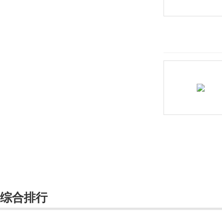
路特斯
绿驰汽车
M
麦格纳
迈凯伦
Mansory
玛莎拉蒂
马自达
Micro
名爵
综合排行
MINI