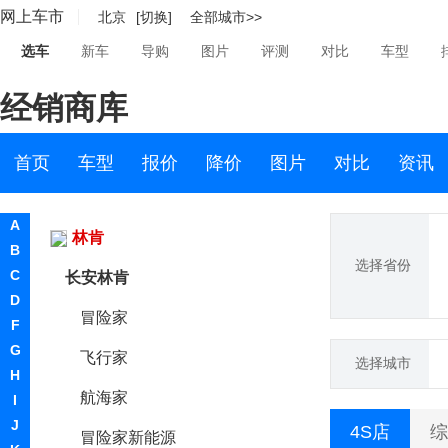
网上车市
北京
[切换]
全部城市>>
领克
选车
新车
导购
图片
评测
对比
车型
铃木
经销商库
零跑汽车
领途汽车
首页
车型
报价
降价
图片
对比
资讯
理念
A
林肯
B
选择省份
C
长安林肯
D
冒险家
F
G
飞行家
选择城市
H
航海家
I
J
4S店
综
冒险家新能源