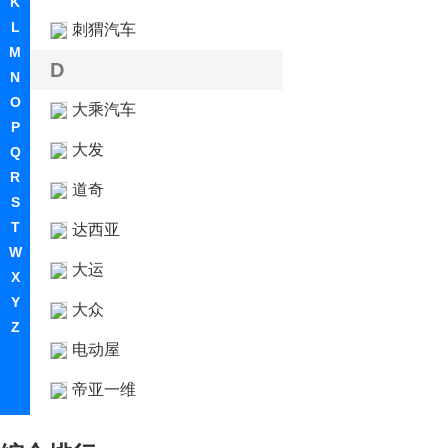
K
L
刺猬汽车
M
D
N
O
大乘汽车
P
大发
Q
R
道奇
S
T
达西亚
W
大运
X
Y
大众
Z
电动屋
帝亚一维
东风