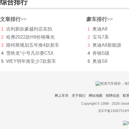
综合排行
东风EV新能源
东风风度
文章排行>>
豪车排行>>
1
吉利新款豪越到店实拍
1
奥迪A8
东风风光
2
哈弗2022款H9价格曝光
2
宝马7系
东风风神
3
路特斯规划五年推4款新车
3
奥迪A8新能源
东风风行
4
雪铁龙“小号凡尔赛C5X
4
奔驰S级
5
WEY明年推至少7款新车
5
奥迪S8
东风富康
东风猛士
东风氢舟
网上车市
关于我们
网站地图
招聘信息
联
东风小康
Copyright © 1999 -
2026 ches
东南
京ICP备15067519
DS