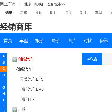
网上车市
北京
[切换]
全部城市>>
长安UNI
选车
新车
导购
图片
评测
对比
车型
长城（皮卡）
经销商库
长江汽车
昶洧
首页
车型
报价
降价
图片
对比
资讯
成功
A
4S店
创维汽车
B
C
创维汽车
D
天美汽车ET5
F
G
创维汽车EV6
H
创维HT-i
I
J
川崎