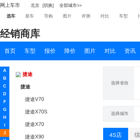
网上车市
北京
[切换]
全部城市>>
江铃集团新能源
选车
新车
导购
图片
评测
对比
车型
集度
经销商库
捷豹
捷达
首页
车型
报价
降价
图片
对比
资讯
捷尼赛思
A
捷途
B
选择省份
C
捷途
D
捷途V70
F
G
捷途X70S
选择城市
H
捷途X70
I
J
4S店
综
捷途X90