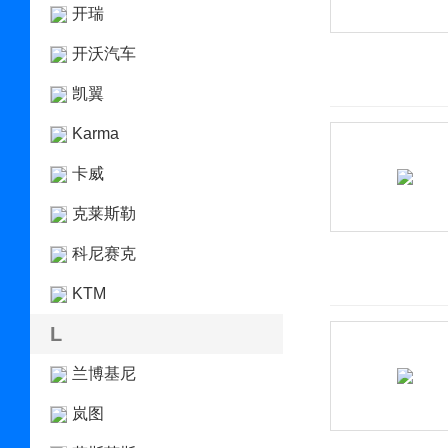
开瑞
开沃汽车
凯翼
Karma
卡威
克莱斯勒
科尼赛克
KTM
L
兰博基尼
岚图