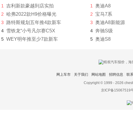
1
吉利新款豪越到店实拍
1
奥迪A8
零跑汽车
2
哈弗2022款H9价格曝光
2
宝马7系
3
路特斯规划五年推4款新车
3
奥迪A8新能源
领途汽车
4
雪铁龙“小号凡尔赛C5X
4
奔驰S级
理念
5
WEY明年推至少7款新车
5
奥迪S8
林肯
LITE
理想
网上车市
关于我们
网站地图
招聘信息
联
LOCAL MOTORS
Copyright © 1999 -
2026 ches
京ICP备15067519
Lucid Motors
陆地方舟
陆风
路虎