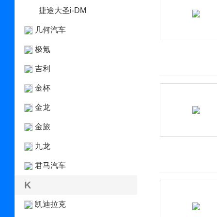
捷途大圣i-DM
几何汽车
极氪
吉利
金杯
金龙
金旅
九龙
君马汽车
K
凯迪拉克