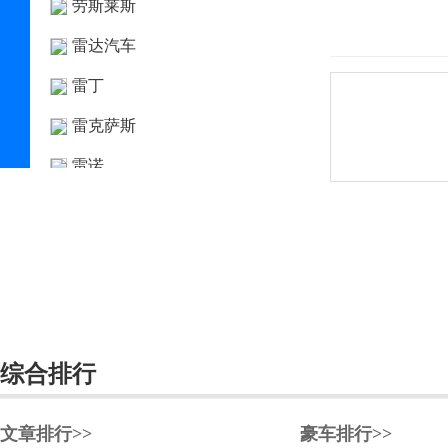
劳斯莱斯
雷达汽车
雷丁
雷克萨斯
雷诺
LEVC
莲花汽车
猎豹
力帆
凌宝汽车
综合排行
领克
文章排行>>
豪车排行>>
铃木