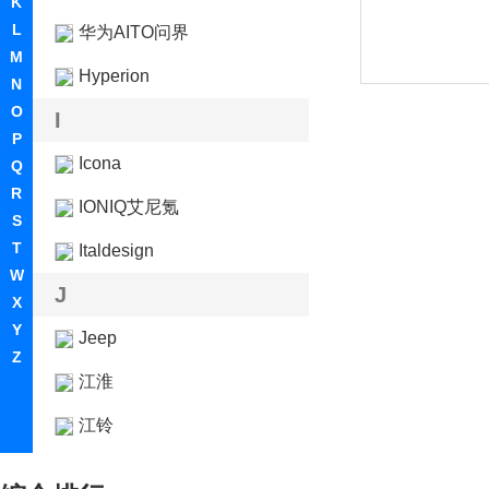
K
L
华为AITO问界
M
Hyperion
N
O
I
P
Icona
Q
R
IONIQ艾尼氪
S
T
Italdesign
W
J
X
Y
Jeep
Z
江淮
江铃
江铃集团新能源