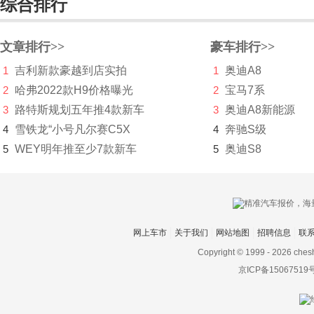
综合排行
集度
捷豹
文章排行>>
豪车排行>>
1
吉利新款豪越到店实拍
1
奥迪A8
捷达
2
哈弗2022款H9价格曝光
2
宝马7系
捷尼赛思
3
路特斯规划五年推4款新车
3
奥迪A8新能源
捷途
4
雪铁龙“小号凡尔赛C5X
4
奔驰S级
5
WEY明年推至少7款新车
5
奥迪S8
几何汽车
极氪
吉利
网上车市
关于我们
网站地图
招聘信息
联
金杯
Copyright © 1999 -
2026 ches
金龙
京ICP备15067519
金旅