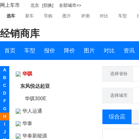
网上车市
北京
[切换]
全部城市>>
红旗
选车
新车
导购
图片
评测
对比
车型
宏瑞汽车
经销商库
华晨新日
华凯
首页
车型
报价
降价
图片
对比
资讯
黄海
A
华骐
选择省份
B
C
东风悦达起亚
D
选择城市
华骐300E
F
G
华人运通
综合店
H
华泰
I
J
华泰新能源