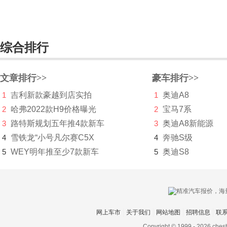
长安UNI
长城（皮卡）
长江汽车
综合排行
昶洧
文章排行>>
豪车排行>>
成功
1
吉利新款豪越到店实拍
1
奥迪A8
创维汽车
2
哈弗2022款H9价格曝光
2
宝马7系
3
路特斯规划五年推4款新车
3
奥迪A8新能源
川崎
4
雪铁龙“小号凡尔赛C5X
4
奔驰S级
刺猬汽车
5
WEY明年推至少7款新车
5
奥迪S8
D
大乘汽车
大发
网上车市
关于我们
网站地图
招聘信息
联
道奇
Copyright © 1999 -
2026 ches