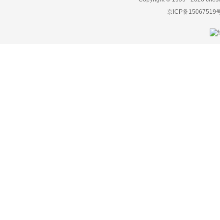
京ICP备15067519
达西亚
大运
大众
电动屋
帝亚一维
东风
东风EV新能源
东风风度
东风风光
东风风神
东风风行