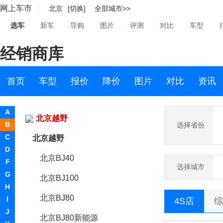
网上车市
北京
[切换]
全部城市>>
保时捷
选车
新车
导购
图片
评测
对比
车型
宝腾
经销商库
宝沃
BEIJING汽车
首页
车型
报价
降价
图片
对比
资讯
北京清行
A
北京越野
B
选择省份
C
北京越野
D
北京BJ40
F
选择城市
G
北京BJ100
H
北京BJ80
I
4S店
综
J
北京BJ80新能源