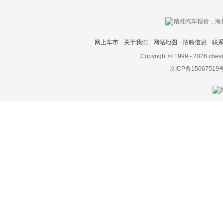
东风风度
东风风光
网上车市
关于我们
网站地图
招聘信息
联
东风风神
Copyright © 1999 -
2026 ches
京ICP备15067519
东风风行
东风富康
东风猛士
东风氢舟
东风小康
东南
DS
杜卡迪