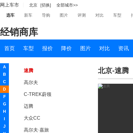
网上车市
北京
[切换]
全部城市>>
ID.4 X
选车
新车
导购
图片
评测
对比
车型
途观X
经销商库
ID.6 X
一汽-大众
首页
车型
报价
降价
图片
对比
资讯
宝来
A
北京-速腾
速腾
B
C
高尔夫
D
C-TREK蔚领
F
G
迈腾
H
大众CC
I
J
高尔夫·嘉旅