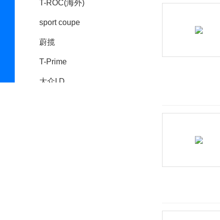
T-ROC(海外)
sport coupe
蔚揽
T-Prime
大众I.D.
大众I.D. Buzz
T-Cross（海外）
大众I.D. Crozz
ID. Space Vizzion
Sedric Concept
大众MOIA
大众I.D. R Pikes Peak