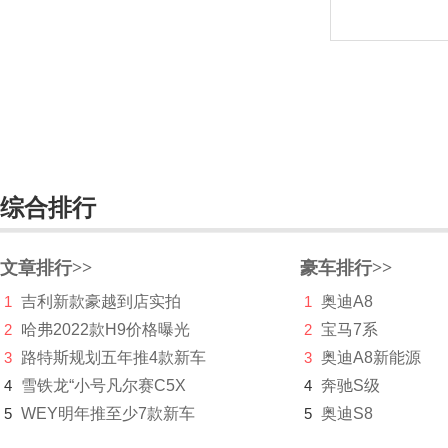
Nivus
Taos
ID. ROOMZZ
大众ID.5
Taigo
综合排行
Virtus
文章排行>>
豪车排行>>
大众ID.LIFE
1
吉利新款豪越到店实拍
1
奥迪A8
电动屋
2
哈弗2022款H9价格曝光
2
宝马7系
帝亚一维
3
路特斯规划五年推4款新车
3
奥迪A8新能源
4
雪铁龙“小号凡尔赛C5X
4
奔驰S级
东风
5
WEY明年推至少7款新车
5
奥迪S8
东风EV新能源