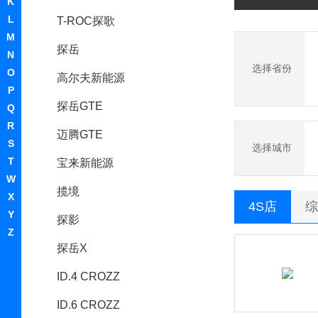
K
L
T-ROC探歌
M
探岳
N
选择省份
O
高尔夫新能源
P
探岳GTE
Q
R
迈腾GTE
S
选择城市
T
宝来新能源
W
揽境
X
4S店
综
Y
探影
Z
探岳X
ID.4 CROZZ
ID.6 CROZZ