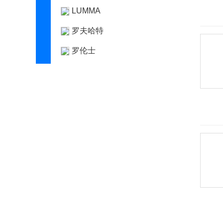
LUMMA
罗夫哈特
罗伦士
路特斯
绿驰汽车
M
麦格纳
迈凯伦
Mansory
玛莎拉蒂
马自达