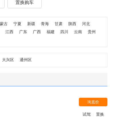
置换购车
蒙古
宁夏
新疆
青海
甘肃
陕西
河北
江西
广东
广西
福建
四川
云南
贵州
大兴区
通州区
询底价
试驾
置换
|