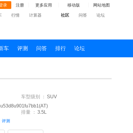
登录
注册
更多应用
移动版
网站地图
车
行情
计算器
社区
问答
论坛
新车
评测
问答
排行
论坛
车型级别 ：
SUV
u53d8u901fu7bb1(AT)
排量 ：
3.5L
评测