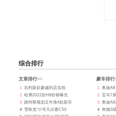
讴歌
欧拉
P
帕加尼
PAL-V
朋克汽车
综合排行
Piëch Automotive
Polestar极星
文章排行>>
豪车排行
Q
1
吉利新款豪越到店实拍
1
奥迪A8
前途汽车
2
哈弗2022款H9价格曝光
2
宝马7
3
路特斯规划五年推4款新车
3
奥迪A
乔治巴顿
4
雪铁龙“小号凡尔赛C5X
4
奔驰S
启辰