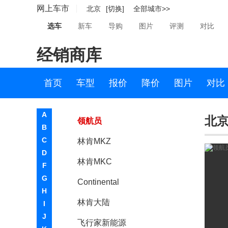
网上车市
北京
[切换]
全部城市>>
飞行家
选车
新车
导购
图片
评测
对比
航海家
经销商库
冒险家新能源
林肯Z
首页
车型
报价
降价
图片
对比
林肯(进口)
A
北京
领航员
B
C
林肯MKZ
D
林肯MKC
F
G
Continental
H
林肯大陆
I
J
飞行家新能源