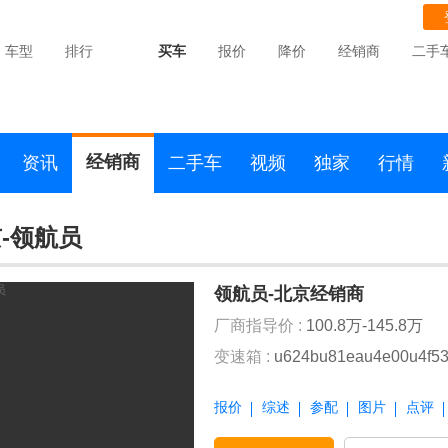
车型
排行
买车
报价
降价
经销商
二手
经销商
资讯
二手车
视频
独家
行情
-领航员
领航员-北京经销商
厂商指导价 :
100.8万-145.8万
变速箱 :
u624bu81eau4e00u4f53
报价
综述
参配
图片
点评