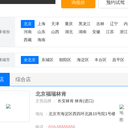
询低价
预约试驾
北京
上海
天津
重庆
黑龙江
吉林
辽宁
内
择省份
河南
山东
山西
湖北
湖南
安徽
江苏
浙江
西藏
海南
择城市
全北京
东城区
朝阳区
海淀区
丰台区
昌平区
S店
综合店
北京福瑞林肯
主营品牌 ：
长安林肯 林肯(进口)
地址 ：
北京市海淀区西四环北路10号院1号楼
电话 ：
010-55555555