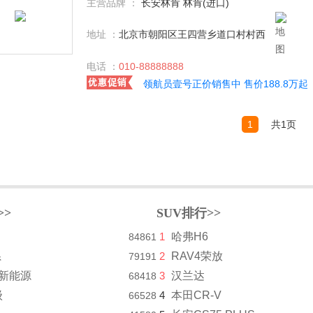
主营品牌 ：
长安林肯 林肯(进口)
地址 ：
北京市朝阳区王四营乡道口村村西
电话 ：
010-88888888
领航员壹号正价销售中 售价188.8万起
1
共1页
>>
SUV排行>>
1
哈弗H6
84861
系
2
RAV4荣放
79191
8新能源
3
汉兰达
68418
级
4
本田CR-V
66528