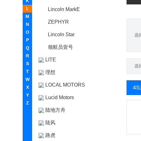
K
L
Lincoln MarkE
M
ZEPHYR
N
O
Lincoln Star
选
P
领航员壹号
Q
R
LITE
S
选
T
理想
W
LOCAL MOTORS
4
X
Y
Lucid Motors
Z
陆地方舟
陆风
路虎