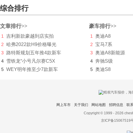
Tarok Concept
综合排行
途锐新能源
文章排行>>
豪车排行>>
I.D.BUGGY
1
吉利新款豪越到店实拍
1
奥迪A8
大众ID.3(海外)
2
哈弗2022款H9价格曝光
2
宝马7系
BlueSport
3
路特斯规划五年推4款新车
3
奥迪A8新能源
4
雪铁龙“小号凡尔赛C5X
4
奔驰S级
Milano
5
WEY明年推至少7款新车
5
奥迪S8
Nils
Nivus
Taos
网上车市
关于我们
网站地图
招聘信息
联
ID. ROOMZZ
Copyright © 1999 -
2026 ches
京ICP备15067519
大众ID.5