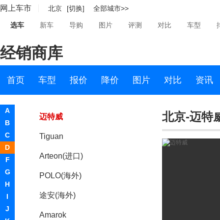
网上车市
北京
[切换]
全部城市>>
Tiguan GTE
选车
新车
导购
图片
评测
对比
车型
C COUPE
经销商库
高尔夫(进口)
Passat
首页
车型
报价
降价
图片
对比
资讯
Jetta
A
北京-迈特
迈特威
B
C
Tiguan
D
Arteon(进口)
F
G
POLO(海外)
H
途安(海外)
I
J
Amarok