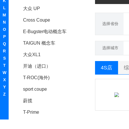
K
L
大众 UP
M
Cross Coupe
N
选择省份
O
E-Bugster电动概念车
P
TAIGUN 概念车
Q
选择城市
R
大众XL1
S
T
开迪（进口）
4S店
综
W
T-ROC(海外)
X
Y
sport coupe
Z
蔚揽
T-Prime
大众I.D.