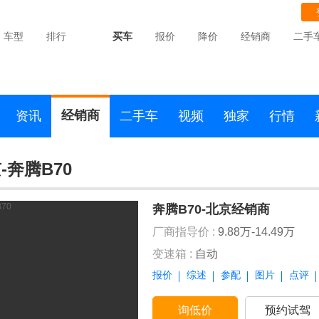
车型
排行
买车
报价
降价
经销商
二手
经销商
资讯
二手车
视频
独家
行情
-奔腾B70
奔腾B70-北京经销商
厂商指导价 :
9.88万-14.49万
变速箱 :
自动
报价
综述
参配
图片
点评
询低价
预约试驾