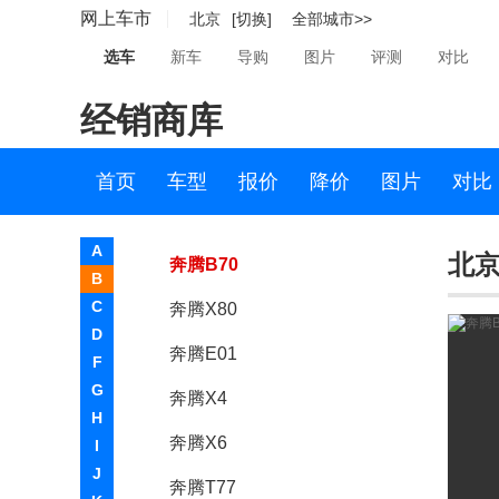
网上车市
北京
[切换]
全部城市>>
北汽新能源
选车
新车
导购
图片
评测
对比
北汽制造
经销商库
奔驰
奔腾
首页
车型
报价
降价
图片
对比
一汽奔腾
A
北京
奔腾B70
B
C
奔腾X80
D
奔腾E01
F
G
奔腾X4
H
奔腾X6
I
J
奔腾T77