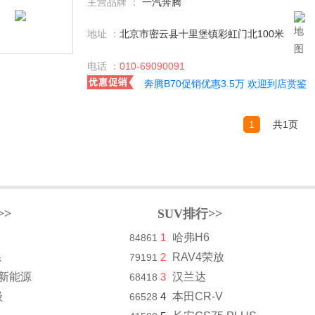
主营品牌 ：
一汽奔腾
地址 ：
北京市密云县十里堡镇彩虹门北100米
电话 ：
010-69090091
奔腾B70促销优惠3.5万 欢迎到店赏鉴
1
共1页
>>
SUV排行>>
1
哈弗H6
84861
系
2
RAV4荣放
79191
8新能源
3
汉兰达
68418
级
4
本田CR-V
66528