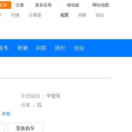
登录
注册
更多应用
移动版
网站地图
车
行情
计算器
社区
问答
论坛
新车
评测
问答
排行
论坛
车型级别 ：
中型车
排量 ：
2L
评测
置换购车