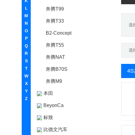
K
L
奔腾T99
M
奔腾T33
N
选
O
B2-Concept
P
奔腾T55
Q
选
R
奔腾NAT
S
T
奔腾B70S
4
W
奔腾M9
X
Y
本田
Z
BeyonCa
标致
比德文汽车