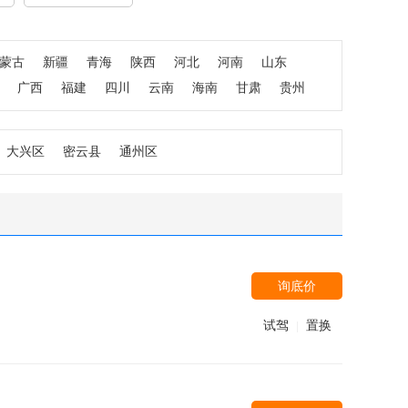
蒙古
新疆
青海
陕西
河北
河南
山东
广西
福建
四川
云南
海南
甘肃
贵州
大兴区
密云县
通州区
询底价
试驾
置换
|