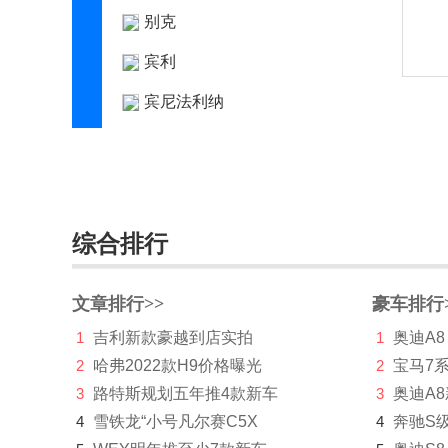
别克
宾利
宾尼法利纳
比速
比亚迪
博郡汽车
综合排行
Bollinger Motors
BRP
文章排行>>
豪车排行
1
吉利新款豪越到店实拍
1
奥迪A8
布加迪
2
哈弗2022款H9价格曝光
2
宝马7
C
3
路特斯规划五年推4款新车
3
奥迪A
4
雪铁龙“小号凡尔赛C5X
长安凯程
4
奔驰S