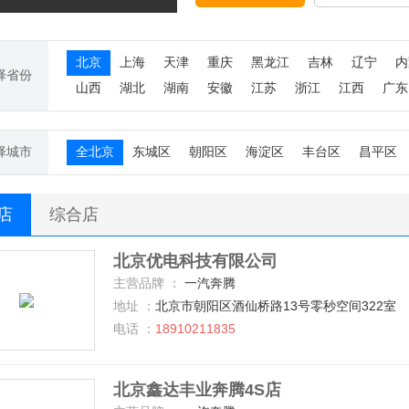
北京
上海
天津
重庆
黑龙江
吉林
辽宁
内
择省份
山西
湖北
湖南
安徽
江苏
浙江
江西
广东
择城市
全北京
东城区
朝阳区
海淀区
丰台区
昌平区
S店
综合店
北京优电科技有限公司
主营品牌 ：
一汽奔腾
地址 ：
北京市朝阳区酒仙桥路13号零秒空间322室
电话 ：
18910211835
北京鑫达丰业奔腾4S店