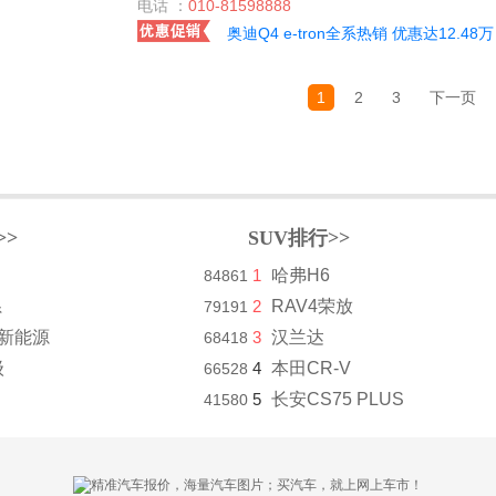
电话 ：
010-81598888
奥迪Q4 e-tron全系热销 优惠达12.48万
1
2
3
下一页
>>
SUV排行>>
1
哈弗H6
84861
系
2
RAV4荣放
79191
8新能源
3
汉兰达
68418
级
4
本田CR-V
66528
5
长安CS75 PLUS
41580