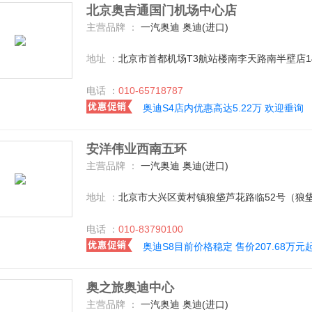
北京奥吉通国门机场中心店
主营品牌 ：
一汽奥迪 奥迪(进口)
地址 ：
北京市首都机场T3航站楼南李天路南半壁店1
电话 ：
010-65718787
奥迪S4店内优惠高达5.22万 欢迎垂询
安洋伟业西南五环
主营品牌 ：
一汽奥迪 奥迪(进口)
地址 ：
北京市大兴区黄村镇狼垡芦花路临52号（狼垡
电话 ：
010-83790100
奥迪S8目前价格稳定 售价207.68万元
奥之旅奥迪中心
主营品牌 ：
一汽奥迪 奥迪(进口)