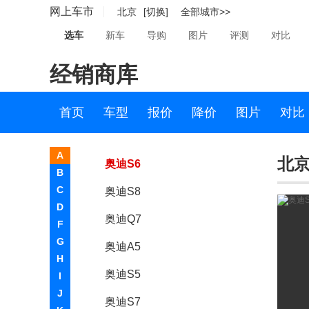
网上车市
北京
[切换]
全部城市>>
奥迪TT
选车
新车
导购
图片
评测
对比
奥迪A2
经销商库
奥迪A3(进口)
奥迪A6 旅行版
首页
车型
报价
降价
图片
对比
奥迪S4
A
北京
奥迪S6
B
C
奥迪S8
D
奥迪Q7
F
G
奥迪A5
H
奥迪S5
I
J
奥迪S7