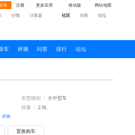
登录
注册
更多应用
移动版
网站地图
车
行情
计算器
社区
问答
论坛
新车
评测
问答
排行
论坛
车型级别 ：
大中型车
排量 ：
2.9L
评测
置换购车