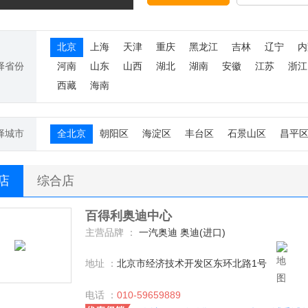
北京
上海
天津
重庆
黑龙江
吉林
辽宁
内
择省份
河南
山东
山西
湖北
湖南
安徽
江苏
浙江
西藏
海南
择城市
全北京
朝阳区
海淀区
丰台区
石景山区
昌平
S店
综合店
百得利奥迪中心
主营品牌 ：
一汽奥迪 奥迪(进口)
地址 ：
北京市经济技术开发区东环北路1号
电话 ：
010-59659889