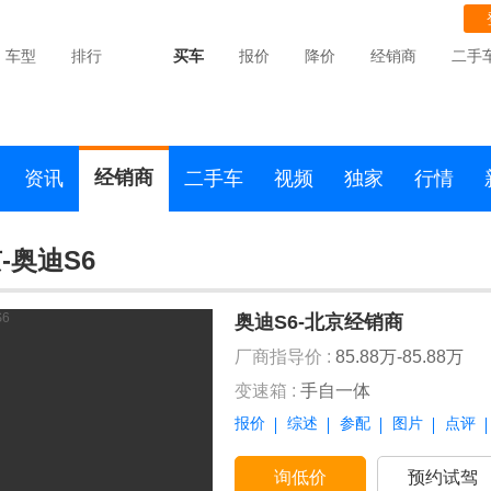
车型
排行
买车
报价
降价
经销商
二手
经销商
资讯
二手车
视频
独家
行情
-奥迪S6
奥迪S6-北京经销商
厂商指导价 :
85.88万-85.88万
变速箱 :
手自一体
报价
综述
参配
图片
点评
询低价
预约试驾