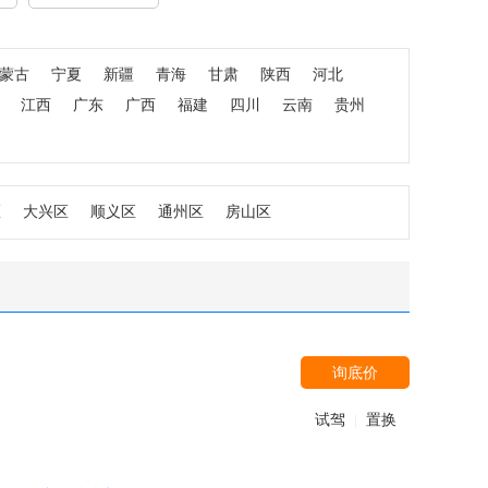
蒙古
宁夏
新疆
青海
甘肃
陕西
河北
江西
广东
广西
福建
四川
云南
贵州
区
大兴区
顺义区
通州区
房山区
询底价
试驾
置换
|