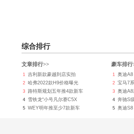
百智新能源
宝骏
宝马
综合排行
宝骐汽车
保时捷
文章排行>>
豪车排行
宝腾
1
吉利新款豪越到店实拍
1
奥迪A8
宝沃
2
哈弗2022款H9价格曝光
2
宝马7
3
路特斯规划五年推4款新车
3
奥迪A
BEIJING汽车
4
雪铁龙“小号凡尔赛C5X
4
奔驰S
北京清行
5
WEY明年推至少7款新车
5
奥迪S8
北京越野
北汽昌河