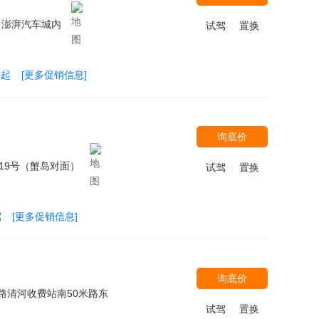
向澎湃汽车城内
试驾
置换
|
元起
[更多促销信息]
询底价
19号（蟹岛对面）
试驾
置换
|
驾
[更多促销信息]
询底价
路清河收费站南50米路东
试驾
置换
|