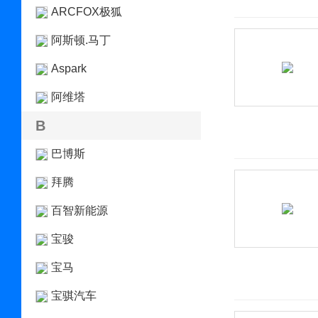
ARCFOX极狐
阿斯顿.马丁
Aspark
阿维塔
B
巴博斯
拜腾
百智新能源
宝骏
宝马
宝骐汽车