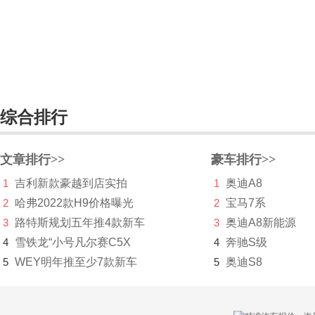
长城（皮卡）
长江汽车
昶洧
成功
综合排行
创维汽车
川崎
文章排行>>
豪车排行>>
1
吉利新款豪越到店实拍
1
奥迪A8
刺猬汽车
2
哈弗2022款H9价格曝光
2
宝马7系
D
3
路特斯规划五年推4款新车
3
奥迪A8新能源
4
雪铁龙“小号凡尔赛C5X
大乘汽车
4
奔驰S级
5
WEY明年推至少7款新车
5
奥迪S8
大发
道奇