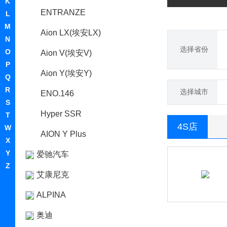
K
ENTRANZE
L
M
Aion LX(埃安LX)
N
选择省份
O
Aion V(埃安V)
P
Aion Y(埃安Y)
Q
R
选择城市
ENO.146
S
Hyper SSR
T
4S店
W
AION Y Plus
X
Y
爱驰汽车
Z
艾康尼克
ALPINA
奥迪