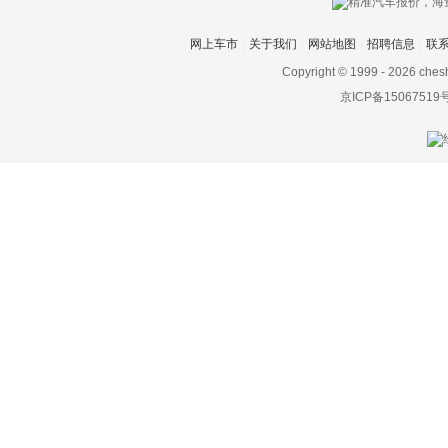
达西亚
网上车市
关于我们
网站地图
招聘信息
联
大运
Copyright © 1999 -
2026 ches
大众
京ICP备15067519
电动屋
帝亚一维
东风
东风EV新能源
东风风度
东风风光
东风风神
东风风行