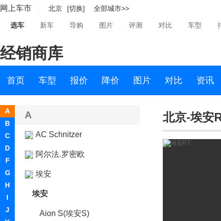
网上车市
北京
[切换]
全部城市>>
选车
新车
导购
图片
评测
对比
车型
经销商库
首页
车型
报价
降价
图片
对比
资讯
A
A
北京-埃安R
B
AC Schnitzer
C
D
阿尔法.罗密欧
F
G
埃安
H
埃安
I
J
Aion S(埃安S)