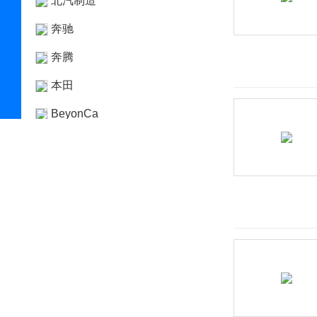
北汽制造
奔驰
奔腾
本田
BeyonCa
标致
比德文汽车
别克
宾利
宾尼法利纳
比速
比亚迪