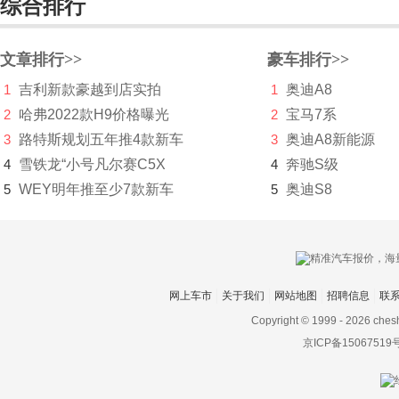
综合排行
宝马
宝骐汽车
文章排行>>
豪车排行>>
保时捷
1
吉利新款豪越到店实拍
1
奥迪A8
2
哈弗2022款H9价格曝光
2
宝马7系
宝腾
3
路特斯规划五年推4款新车
3
奥迪A8新能源
宝沃
4
雪铁龙“小号凡尔赛C5X
4
奔驰S级
5
WEY明年推至少7款新车
5
奥迪S8
BEIJING汽车
北京清行
北京越野
网上车市
关于我们
网站地图
招聘信息
联
北汽昌河
Copyright © 1999 -
2026 ches
北汽幻速
京ICP备15067519
北汽瑞翔