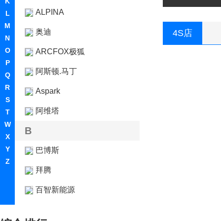
K
ALPINA
L
M
奥迪
4S店
N
O
ARCFOX极狐
P
阿斯顿.马丁
Q
R
Aspark
S
阿维塔
T
W
B
X
Y
巴博斯
Z
拜腾
百智新能源
宝骏