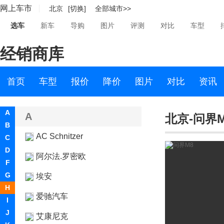
网上车市
北京
[切换]
全部城市>>
选车
新车
导购
图片
评测
对比
车型
经销商库
首页
车型
报价
降价
图片
对比
资讯
A
A
北京-问界M
B
AC Schnitzer
C
D
阿尔法.罗密欧
F
G
埃安
H
爱驰汽车
I
J
艾康尼克