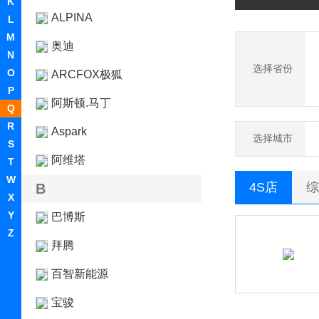
K
ALPINA
L
M
奥迪
N
选择省份
O
ARCFOX极狐
P
阿斯顿.马丁
Q
R
Aspark
选择城市
S
阿维塔
T
W
4S店
综
B
X
Y
巴博斯
Z
拜腾
百智新能源
宝骏