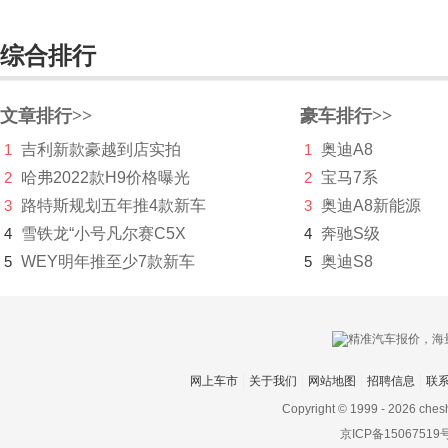
长安深蓝
综合排行
长安UNI
长城（皮卡）
文章排行>>
豪车排行>>
1
吉利新款豪越到店实拍
1
奥迪A8
长江汽车
2
哈弗2022款H9价格曝光
2
宝马7系
昶洧
3
路特斯规划五年推4款新车
3
奥迪A8新能源
成功
4
雪铁龙“小号凡尔赛C5X
4
奔驰S级
5
WEY明年推至少7款新车
5
奥迪S8
创维汽车
川崎
刺猬汽车
网上车市
关于我们
网站地图
招聘信息
联
D
Copyright © 1999 -
2026 ches
大乘汽车
京ICP备15067519