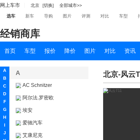
网上车市
北京
[切换]
全部城市>>
选车
新车
导购
图片
评测
对比
车型
经销商库
首页
车型
报价
降价
图片
对比
资讯
A
A
北京-风云T
B
AC Schnitzer
C
D
阿尔法.罗密欧
F
G
埃安
H
爱驰汽车
I
J
艾康尼克