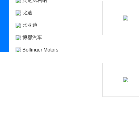
宾尼法利纳
比速
比亚迪
博郡汽车
Bollinger Motors
BRP
布加迪
C
长安凯程
长安跨越
长安欧尚
长安汽车