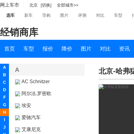
网上车市
北京
[切换]
全部城市>>
选车
新车
导购
图片
评测
对比
车型
经销商库
首页
车型
报价
降价
图片
对比
资讯
A
A
北京-哈弗
B
AC Schnitzer
C
D
阿尔法.罗密欧
F
G
埃安
H
爱驰汽车
I
J
艾康尼克