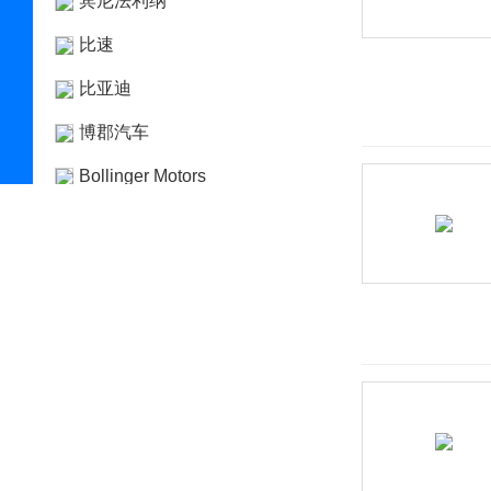
宾尼法利纳
比速
比亚迪
博郡汽车
Bollinger Motors
BRP
布加迪
C
长安凯程
长安跨越
长安欧尚
长安汽车