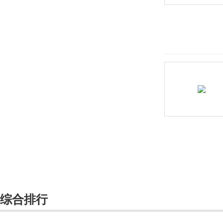
长安深蓝
长安UNI
长城（皮卡）
长江汽车
昶洧
成功
创维汽车
川崎
刺猬汽车
D
综合排行
大乘汽车