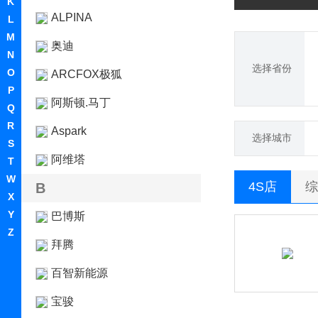
K
ALPINA
L
M
奥迪
N
选择省份
O
ARCFOX极狐
P
阿斯顿.马丁
Q
R
Aspark
选择城市
S
阿维塔
T
W
4S店
综
B
X
Y
巴博斯
Z
拜腾
百智新能源
宝骏