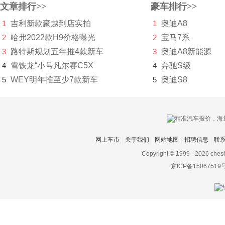
文章排行>>
豪车排行>>
大发
1
吉利新款豪越到店实拍
1
奥迪A8
道奇
2
哈弗2022款H9价格曝光
2
宝马7系
3
路特斯规划五年推4款新车
3
奥迪A8新能源
达西亚
4
雪铁龙“小号凡尔赛C5X
4
奔驰S级
大运
5
WEY明年推至少7款新车
5
奥迪S8
大众
电动屋
帝亚一维
网上车市
关于我们
网站地图
招聘信息
联
东风
Copyright © 1999 -
2026 ches
京ICP备15067519
东风EV新能源
东风风度
东风风光