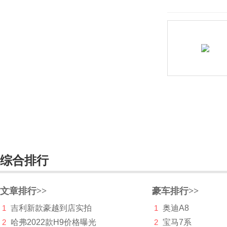
宝马
宝骐汽车
保时捷
宝腾
宝沃
BEIJING汽车
北京清行
北京越野
综合排行
北汽昌河
文章排行>>
豪车排行>>
北汽幻速
1
吉利新款豪越到店实拍
1
奥迪A8
北汽瑞翔
2
哈弗2022款H9价格曝光
2
宝马7系