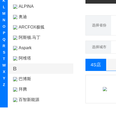
K
ALPINA
L
M
奥迪
N
选择省份
O
ARCFOX极狐
P
阿斯顿.马丁
Q
R
选择城市
Aspark
S
阿维塔
T
4S店
W
B
X
Y
巴博斯
Z
拜腾
百智新能源
宝骏