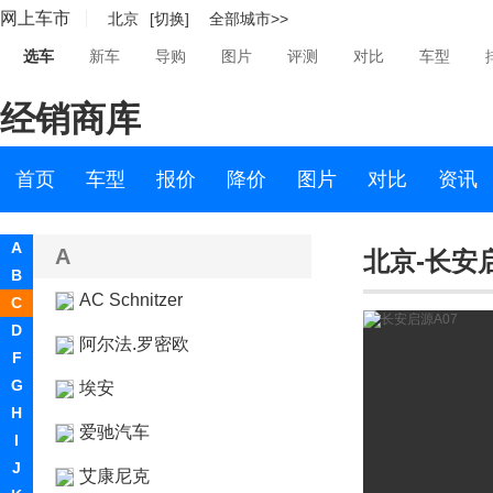
网上车市
北京
[切换]
全部城市>>
选车
新车
导购
图片
评测
对比
车型
经销商库
首页
车型
报价
降价
图片
对比
资讯
A
A
北京-长安启
B
AC Schnitzer
C
D
阿尔法.罗密欧
F
G
埃安
H
爱驰汽车
I
J
艾康尼克