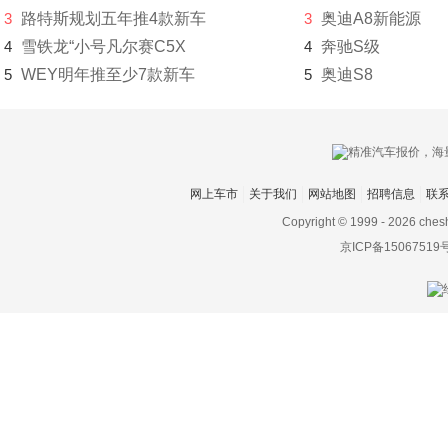
北汽威旺
3
路特斯规划五年推4款新车
3
奥迪A8新能源
4
雪铁龙“小号凡尔赛C5X
4
奔驰S级
北汽新能源
5
WEY明年推至少7款新车
5
奥迪S8
北汽制造
奔驰
奔腾
网上车市
关于我们
网站地图
招聘信息
联
本田
Copyright © 1999 -
2026 ches
BeyonCa
京ICP备15067519
标致
比德文汽车
别克
宾利