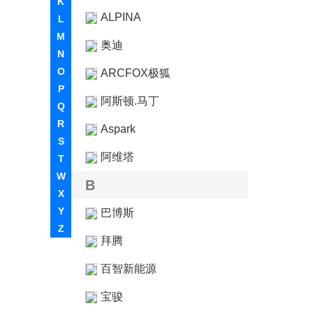
K
ALPINA
L
M
奥迪
N
O
ARCFOX极狐
P
阿斯顿.马丁
Q
R
Aspark
S
阿维塔
T
W
B
X
Y
巴博斯
Z
拜腾
百智新能源
宝骏