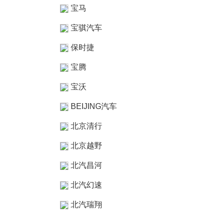
宝马
宝骐汽车
保时捷
宝腾
宝沃
BEIJING汽车
北京清行
北京越野
北汽昌河
北汽幻速
北汽瑞翔