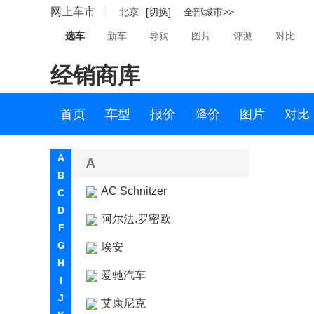
网上车市
北京
[切换]
全部城市>>
选车
新车
导购
图片
评测
对比
经销商库
首页
车型
报价
降价
图片
对比
A
A
B
AC Schnitzer
C
D
阿尔法.罗密欧
F
G
埃安
H
爱驰汽车
I
J
艾康尼克