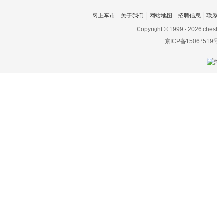
东风小康
网上车市
关于我们
网站地图
招聘信息
联
东南
Copyright © 1999 -
2026 ches
京ICP备15067519
DS
杜卡迪
F
法拉利
Faraday&Future
飞凡汽车
菲斯科
菲亚特
丰田