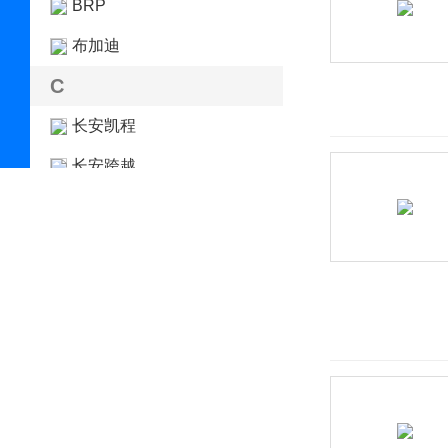
BRP
布加迪
C
长安凯程
长安跨越
长安欧尚
长安汽车
长安深蓝
长安UNI
长城（皮卡）
长江汽车
昶洧