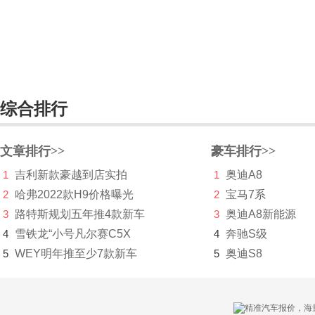
电动屋
帝亚一维
东风
综合排行
东风EV新能源
东风风度
文章排行>>
豪车排行>>
东风风光
1
吉利新款豪越到店实拍
1
奥迪A8
东风风神
2
哈弗2022款H9价格曝光
2
宝马7系
3
路特斯规划五年推4款新车
3
奥迪A8新能源
东风风行
4
雪铁龙“小号凡尔赛C5X
4
奔驰S级
东风富康
5
WEY明年推至少7款新车
5
奥迪S8
东风猛士
东风氢舟