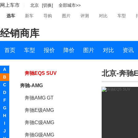
网上车市
北京
[切换]
全部城市>>
奔驰EQT
选车
新车
导购
图片
评测
对比
车型
奔驰eActros
经销商库
奔驰EQG
奔驰VISION EQXX
首页
车型
报价
降价
图片
对比
资讯
奔驰EQE SUV
A
北京-奔驰E
奔驰EQS SUV
B
C
奔驰-AMG
D
奔驰AMG GT
F
G
奔驰E级AMG
H
奔驰C级AMG
I
J
奔驰G级AMG