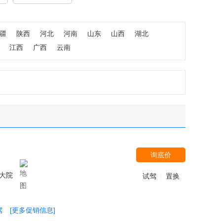
疆
陕西
河北
河南
山东
山西
湖北
江西
广西
云南
询底价
大院
试驾
置换
|
驾
[更多促销信息]