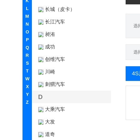
K
L
长城（皮卡）
M
长江汽车
N
选
O
昶洧
P
成功
Q
选
R
创维汽车
S
T
川崎
4
W
刺猬汽车
X
Y
D
Z
大乘汽车
大发
道奇