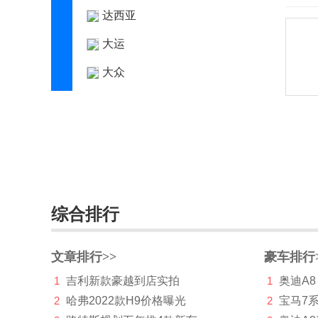
达西亚
大运
大众
电动屋
帝亚一维
东风
东风EV新能源
综合排行
东风风度
东风风光
文章排行>>
豪车排行
东风风神
1
吉利新款豪越到店实拍
1
奥迪A8
东风风行
2
哈弗2022款H9价格曝光
2
宝马7