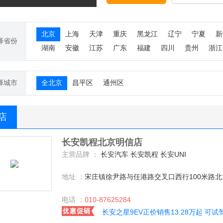
北京
上海
天津
重庆
黑龙江
辽宁
宁夏
新
择省份
湖南
安徽
江苏
广东
福建
四川
贵州
浙江
择城市
全北京
昌平区
通州区
S店
长安凯程北京明信店
主营品牌 ：
长安汽车 长安凯程 长安UNI
地址 ：
宋庄镇徐尹路与任港路交叉口西行100米路北
电话 ：
010-87625284
长安之星9EV正价销售13.28万起 可试