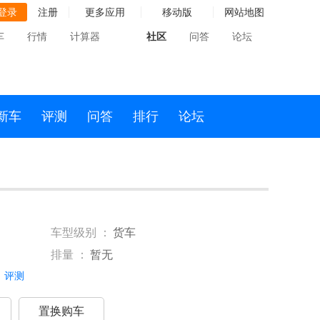
登录
注册
更多应用
移动版
网站地图
车
行情
计算器
社区
问答
论坛
新车
评测
问答
排行
论坛
车型级别 ：
货车
排量 ：
暂无
评测
置换购车