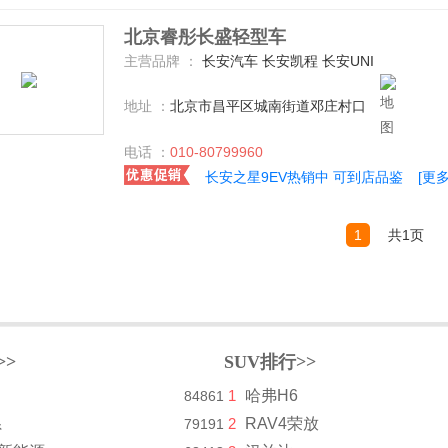
北京睿彤长盛轻型车
主营品牌 ：
长安汽车 长安凯程 长安UNI
地址 ：
北京市昌平区城南街道邓庄村口
电话 ：
010-80799960
长安之星9EV热销中 可到店品鉴
[更
1
共1页
>>
SUV排行>>
1
哈弗H6
84861
系
2
RAV4荣放
79191