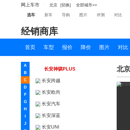
网上车市
北京
[切换]
全部城市>>
神骐T10新能源
选车
新车
导购
图片
评测
对比
长安星卡新能源
经销商库
长安之星5
长安星卡C系
首页
车型
报价
降价
图片
对比
长安凯程F300
A
北京
长安神骐PLUS
B
C
长安跨越
D
长安欧尚
F
G
长安汽车
H
长安深蓝
I
J
长安UNI