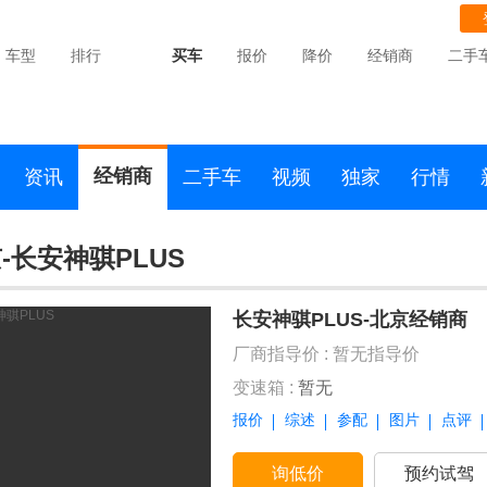
车型
排行
买车
报价
降价
经销商
二手
经销商
资讯
二手车
视频
独家
行情
-长安神骐PLUS
长安神骐PLUS-北京经销商
厂商指导价 :
暂无指导价
变速箱 :
暂无
报价
综述
参配
图片
点评
询低价
预约试驾