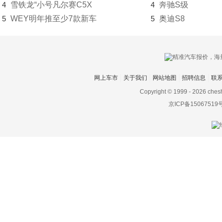
4
雪铁龙“小号凡尔赛C5X
4
奔驰S级
5
WEY明年推至少7款新车
庆铃汽车
5
奥迪S8
清源汽车
奇瑞
奇瑞新能源
网上车市
关于我们
网站地图
招聘信息
联
Copyright © 1999 -
2026 ches
起亚
京ICP备15067519
R
日产
Rimac
Rivian
荣威
瑞驰新能源