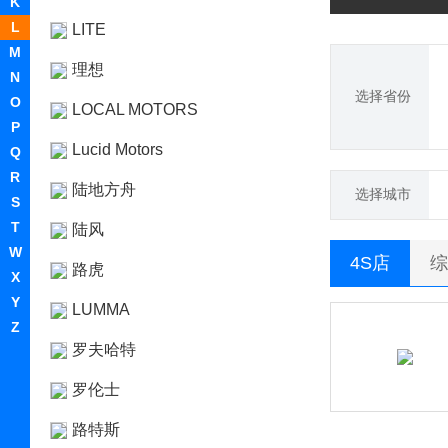
K
L
LITE
M
理想
N
选择省份
O
LOCAL MOTORS
P
Lucid Motors
Q
R
陆地方舟
选择城市
S
T
陆风
W
4S店
综
路虎
X
Y
LUMMA
Z
罗夫哈特
罗伦士
路特斯