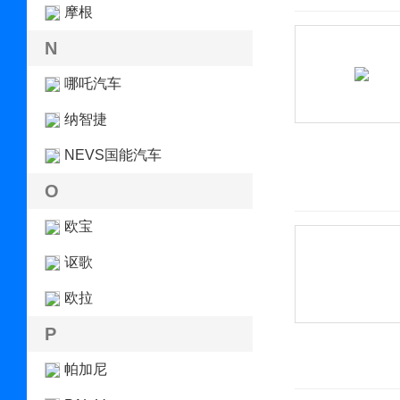
摩根
N
哪吒汽车
纳智捷
NEVS国能汽车
O
欧宝
讴歌
欧拉
P
帕加尼