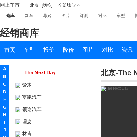
网上车市
北京
[切换]
全部城市>>
领克09
选车
新车
导购
图片
评测
对比
车型
领克ZERO
经销商库
领克05 PHEV
领克02 Hatchback
首页
车型
报价
降价
图片
对比
资讯
领克09新能源
A
北京-The N
The Next Day
B
C
铃木
D
零跑汽车
F
G
领途汽车
H
理念
I
J
林肯