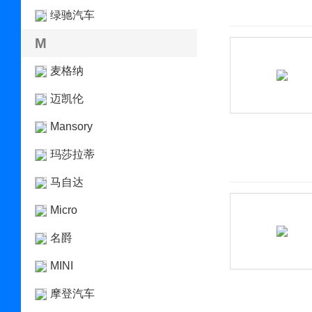
绿驰汽车
M
麦格纳
迈凯伦
Mansory
玛莎拉蒂
马自达
Micro
名爵
MINI
摩登汽车