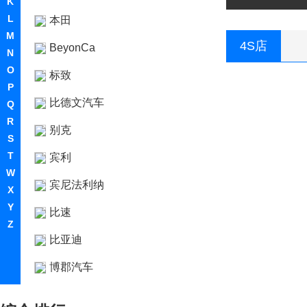
K
L
本田
M
4S店
BeyonCa
N
O
标致
P
比德文汽车
Q
R
别克
S
T
宾利
W
宾尼法利纳
X
Y
比速
Z
比亚迪
博郡汽车
Bollinger Motors