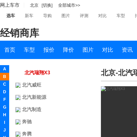
网上车市
北京
[切换]
全部城市>>
北汽昌河
选车
新车
导购
图片
评测
对比
车型
北汽幻速
经销商库
北汽瑞翔
北汽瑞翔
首页
车型
报价
降价
图片
对比
资讯
北汽瑞翔X5
A
北京-北汽
北汽瑞翔X3
B
C
北汽威旺
D
北汽新能源
F
G
北汽制造
H
奔驰
I
J
奔腾