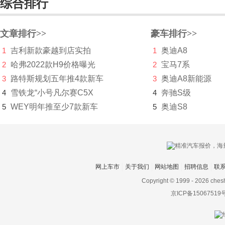
综合排行
BRP
布加迪
文章排行>>
豪车排行>>
C
1
吉利新款豪越到店实拍
1
奥迪A8
2
哈弗2022款H9价格曝光
2
宝马7系
长安凯程
3
路特斯规划五年推4款新车
3
奥迪A8新能源
长安跨越
4
雪铁龙“小号凡尔赛C5X
4
奔驰S级
5
WEY明年推至少7款新车
5
奥迪S8
长安欧尚
长安汽车
长安深蓝
网上车市
关于我们
网站地图
招聘信息
联
长安UNI
Copyright © 1999 -
2026 ches
长城（皮卡）
京ICP备15067519
长江汽车