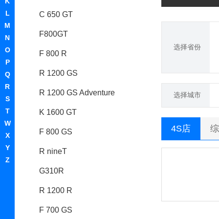
K
L
C 650 GT
M
F800GT
N
选择省份
O
F 800 R
P
R 1200 GS
Q
R
R 1200 GS Adventure
选择城市
S
T
K 1600 GT
W
4S店
综
F 800 GS
X
Y
R nineT
Z
G310R
R 1200 R
F 700 GS