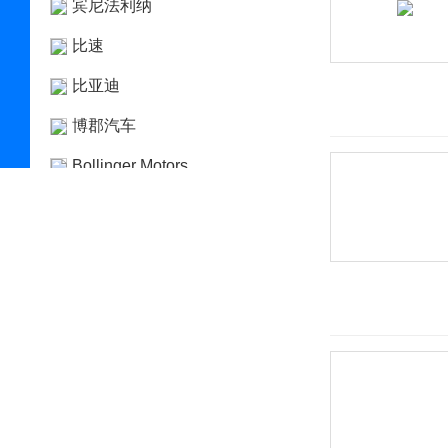
宾尼法利纳
比速
比亚迪
博郡汽车
Bollinger Motors
BRP
布加迪
C
长安凯程
长安跨越
长安欧尚
长安汽车