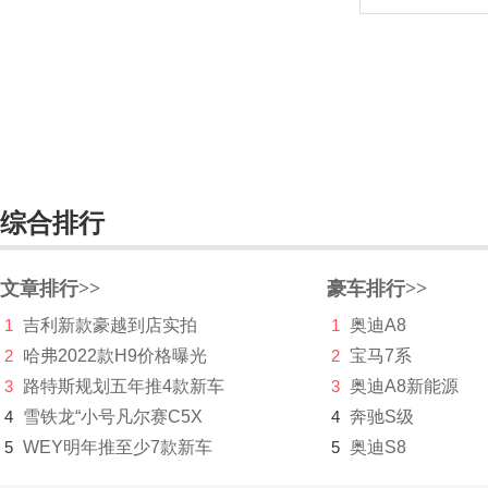
长安深蓝
长安UNI
长城（皮卡）
长江汽车
昶洧
综合排行
成功
文章排行>>
豪车排行>>
创维汽车
1
吉利新款豪越到店实拍
1
奥迪A8
川崎
2
哈弗2022款H9价格曝光
2
宝马7系
3
路特斯规划五年推4款新车
3
奥迪A8新能源
刺猬汽车
4
雪铁龙“小号凡尔赛C5X
4
奔驰S级
D
5
WEY明年推至少7款新车
5
奥迪S8
大乘汽车