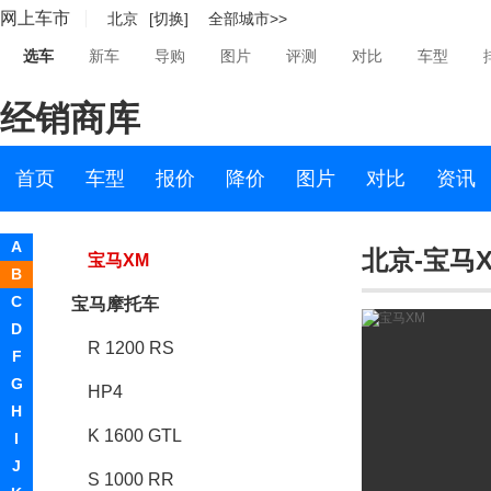
网上车市
北京
[切换]
全部城市>>
宝马M2
选车
新车
导购
图片
评测
对比
车型
宝马M8
经销商库
宝马X3 M
宝马X7 M
首页
车型
报价
降价
图片
对比
资讯
宝马X4 M
A
北京-宝马
宝马XM
B
C
宝马摩托车
D
R 1200 RS
F
G
HP4
H
K 1600 GTL
I
J
S 1000 RR