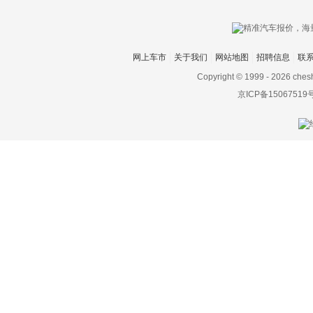
大发
道奇
网上车市
关于我们
网站地图
招聘信息
联
达西亚
Copyright © 1999 -
2026 ches
京ICP备15067519
大运
大众
电动屋
帝亚一维
东风
东风EV新能源
东风风度
东风风光