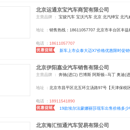
北京运通京宝汽车商贸有限公司
主营品牌 ：
宝骏汽车 宝沃汽车 北京 北汽绅宝 北汽威旺 一汽奔腾 广汽本田 东风本田 东风标致 长安乘用车 广汽传祺 观致 Jeep 东南汽车 陆风 众泰 哈弗汽车 一汽丰田 广汽丰田 吉利汽车 广汽菲克 东风雷诺 猎豹汽车 一汽马自达 东风悦达起亚 东风日产 上汽荣威 沃尔沃亚太 上汽通用五菱 雪佛兰 东风雪铁龙 一汽吉林 东风风光 东风风行 凯迪
地址 ：
销售热线：18611057707 北京市丰台区丰益
电话 ：
18611057707
新车上市众泰大迈X7价格优惠限时促销
北京伊阳嘉业汽车销售有限公司
主营品牌 ：
奔驰(进口) 巴博斯 阿斯顿--马丁 奥迪(进口) 宝马(进口) BMW i 福建奔驰 奔驰-迈巴赫 宾利 道奇(进口) 丰田(进口) 一汽丰田 福特(进口) 凯迪拉克(进口) 路虎 玛莎拉蒂 日产(进口) 特斯拉 迈凯伦 林肯 保时捷 卡尔森 雷克萨斯 劳斯莱斯 GMC 北京-戴克 法拉利 东风日产 兰博基尼 北京汽车 郑州日产 凯翼 上汽大众 英菲尼迪 瑞麒 宝沃汽车 哈弗汽车 福迪 北汽绅宝 克莱斯勒 比速汽车 中兴 众泰 成功汽车 罗伦
地址 ：
北京市昌平区北五环立汤路97号【天津保税
电话 ：
18911541890
19款埃尔法蒙娜丽莎现车出售价格多少
北京海汇恒通汽车贸易有限公司