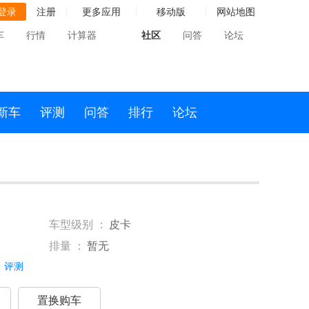
登录
注册
更多应用
移动版
网站地图
车
行情
计算器
社区
问答
论坛
新车
评测
问答
排行
论坛
车型级别 ：
皮卡
排量 ：
暂无
评测
置换购车