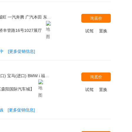
拉克(国产) 华晨鑫源-斯威 北京现代 一汽-大众 上汽大众 别克 长安跨越 北汽银翔 比亚迪 汉腾汽车 长安商用车 东风风神 黄海 江淮汽车 东风启辰 金杯 福田伽途 北汽福田 华晨宝马 福汽启腾 华泰汽车 长安PSA
询底价
桥丰管路16号1027展厅
试驾
置换
|
中
[更多促销信息]
士 南京依维柯 福汽启腾 北汽威旺 华晨宝马-之诺 陆风 天津一汽 摩根 红旗 君马汽车 长安跨越 潍柴汽车 野马汽车 云度新能源 华泰汽车 福田伽途 金旅客车 梅尔库斯 北汽银翔 一汽奔腾 迈巴赫 广汽丰田 ALPINA 菲斯科 长城 明君汽车 东风小康 长安铃木 北汽福田
询底价
区森阳国际汽车城】
试驾
置换
|
钱
[更多促销信息]