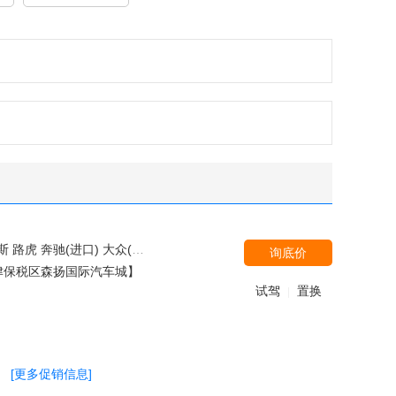
别克 一汽吉林 长安乘用车 东风悦达起亚 北京汽车 福汽启腾 北汽银翔 奇瑞汽车 野马汽车 三菱(进口) 东南汽车 比亚迪 一汽奔腾 江铃福特 江铃集团新能源 英菲尼迪 福迪 雪佛兰(进口) 厦门金龙 开瑞 郑州日产（东风风度） 力帆汽车 陆风 ALPINA 领途汽车 广汽三菱 上汽大众
询底价
津保税区森扬国际汽车城】
试驾
置换
|
[更多促销信息]