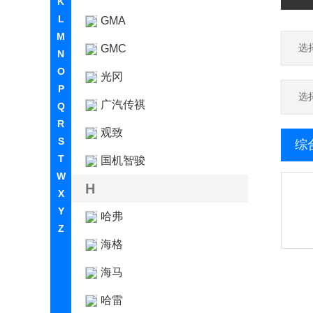
K
L
GMA
M
选
GMC
N
O
光冈
P
选
广汽传祺
Q
R
观致
S
综
T
国机智骏
W
H
X
Y
哈弗
Z
海格
海马
哈雷