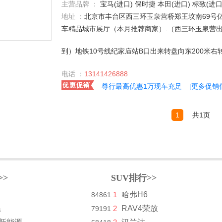
主营品牌 ：
宝马(进口) 保时捷 本田(进口) 标致(进口) 昌河 长安乘用车 长安铃木 大众(进口) 道奇(进口) 奥迪(进口) 东风小康 东南汽车 菲亚特(进口) 丰田(进口) 东风日产 比亚迪 福特(进口) 北汽福田 红旗 吉利汽车 Jeep 东风悦达起亚 捷豹 凯迪拉克(进口) 克莱斯勒 雷诺 猎豹汽车 林肯 雷克萨斯 路虎 马自达(进口) 玛莎拉蒂 奔驰(进口) 欧宝 奇瑞汽车 起亚(进口) 日产(进口) 三菱(进口) 别克 金杯 斯柯达(进口) 哈飞 沃尔沃(进口) 英菲尼迪 天津一汽 现代(进口) 雪佛兰(进口) 雪铁龙(进口) 一汽奥迪 中华 中兴 东风雪铁龙 陆风 长城 北京现代 上汽通用五菱 雪佛兰 江淮汽车 上汽荣威 华晨宝马 一汽丰田 上汽大众 一汽-大众 东风标致 斯巴鲁 凯迪拉克(国产) 福迪 广汽吉奥 众泰 沃尔沃 一汽海马 讴歌 斯柯达 MINI MG 一汽吉林 莲花汽车 北京奔驰 广汽本田 东风本田 别克(进口) 长安福特 广汽三菱 东
地址 ：
北京市丰台区西三环玉泉营桥郑王坟南69号
车精品城市展厅（本月推荐商家）.（西三环玉泉营出
到）地铁10号线纪家庙站B口出来转盘向东200米右转
电话 ：
13141426888
尊行最高优惠1万现车充足
[更多促销
1
共1页
>>
SUV排行>>
1
哈弗H6
84861
系
2
RAV4荣放
79191