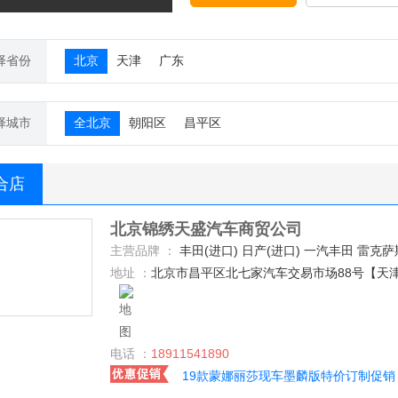
择省份
北京
天津
广东
择城市
全北京
朝阳区
昌平区
合店
北京锦绣天盛汽车商贸公司
主营品牌 ：
丰田(进口) 日产(进口) 一汽丰田 雷克萨斯 路虎 奔驰(进口) 大众(进口) 凯迪拉克(进口) 福特(进口) 林肯 乔治巴顿 宾利 巴博斯 福建奔驰 奔驰-AMG GMC 玛莎拉蒂 迈巴赫 奇瑞捷豹路虎 宝马(进口) 劳斯莱斯 道奇(进口) 奥迪(进口) 北汽昌河 九龙汽车 光冈 帕加尼 克莱斯勒 保时捷 法拉利 东风日产 东风风光 东风风行 一汽海马 一汽欧朗 哈弗汽车 长安福特 东风悦达起亚 凯佰赫 福田汽车 凯迪拉克(国产) 恒天汽车 长安欧尚 华颂 兰博基尼 哈飞 
地址 ：
北京市昌平区北七家汽车交易市场88号【天
电话 ：
18911541890
19款蒙娜丽莎现车墨麟版特价订制促销