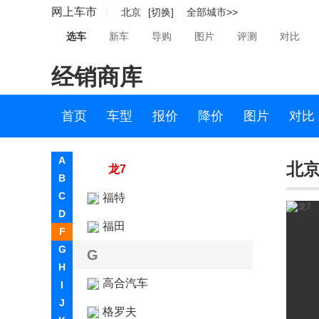
网上车市
北京
[切换]
全部城市>>
启腾N50EV
选车
新车
导购
图片
评测
对比
启腾EX7
经销商库
启腾N30
启腾N50
首页
车型
报价
降价
图片
对比
启腾N60
A
北京
龙7
B
C
福特
D
福田
F
G
G
H
高合汽车
I
J
格罗夫