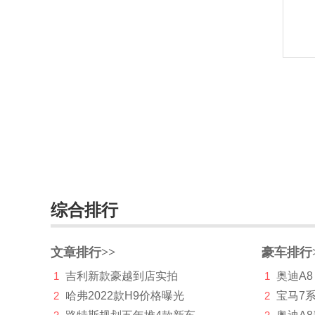
华晨新日
华凯
黄海
华骐
华人运通
华泰
华泰新能源
综合排行
华为AITO问界
Hyperion
文章排行>>
豪车排行
I
1
吉利新款豪越到店实拍
1
奥迪A8
Icona
2
哈弗2022款H9价格曝光
2
宝马7