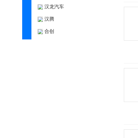
汉龙汽车
汉腾
合创
恒驰
恒润汽车
恒天
恒源电动汽车
Hennessey
合众汽车
红旗
宏瑞汽车