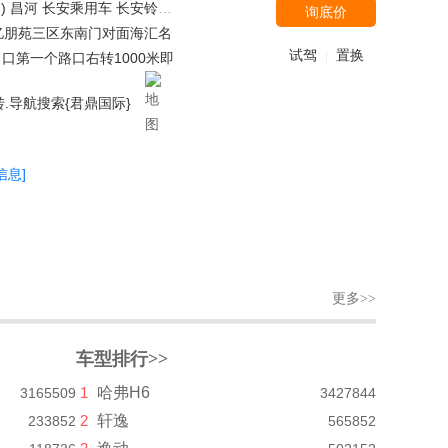
南三菱 广汽丰田 长安马自达 郑州日产 一汽马自达 一汽奔腾 东风风神 广汽传祺 福建奔驰 广汽本田-理念 宝骏汽车 东风裕隆 东风日产-启辰 北京 长安商用车 北汽威旺 上汽大通 海马郑州 一汽欧朗 东风风行 观致 东风本田-思铭 野马汽车 DS（进口） 巴博斯 奔驰-AMG 哈弗汽车 北汽绅宝 宝马M 郑州日产（东风风度） 长安PSA 郑州日产 东风御风 潍柴汽车 沃尔沃亚太 福汽启腾 北汽银翔 北汽新能源 东风英菲尼迪 奇瑞捷豹路虎 奔驰-迈巴赫 广汽菲克 东风汽车 东风雷诺 宝沃汽车 东风风光 江铃福特 绵阳金杯 铃木(进口) 昌河铃木
询底价
亿朋苑三区东南门对面海汇名
试驾
置换
|
口第一个路口右转1000米即
.导航搜索{君鼎国际}
信息]
更多>>
车型排行>>
1
哈弗H6
3165509
3427844
2
轩逸
233852
565852