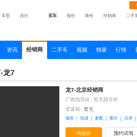
车型
排行
买车
报价
降价
经销商
二手
经销商
资讯
二手车
视频
独家
行情
-龙7
龙7-北京经销商
厂商指导价 :
暂无指导价
变速箱 :
暂无
报价
综述
参配
图片
点评
询低价
预约试驾