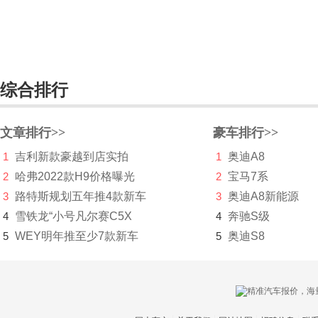
Faraday&Future
飞凡汽车
菲斯科
综合排行
菲亚特
文章排行>>
豪车排行>>
丰田
1
吉利新款豪越到店实拍
1
奥迪A8
Foxtron
2
哈弗2022款H9价格曝光
2
宝马7系
福迪
3
路特斯规划五年推4款新车
3
奥迪A8新能源
4
雪铁龙“小号凡尔赛C5X
4
奔驰S级
福汽启腾
5
WEY明年推至少7款新车
5
奥迪S8
福特
福田
G