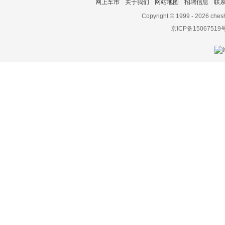
网上车市
关于我们
网站地图
招聘信息
联
高合汽车
Copyright © 1999 -
2026 ches
京ICP备15067519
格罗夫
GMA
GMC
光冈
广汽传祺
观致
国机智骏
H
哈弗
海格