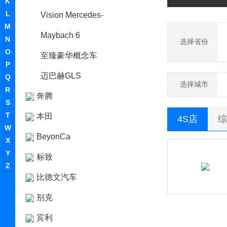
K
L
Vision Mercedes-
M
Maybach 6
N
选择省份
O
至臻豪华概念车
P
迈巴赫GLS
Q
选择城市
R
奔腾
S
T
本田
4S店
综
W
BeyonCa
X
Y
标致
Z
比德文汽车
别克
宾利