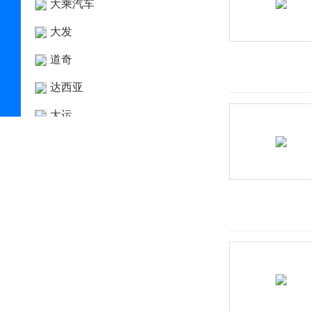
大乘汽车
大发
道奇
达西亚
大运
大众
电动屋
帝亚一维
东风
东风EV新能源
东风风度
东风风光