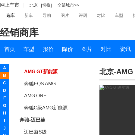
网上车市
北京
[切换]
全部城市>>
奔驰GLC Coupe AMG
选车
新车
导购
图片
评测
对比
车型
奔驰One
经销商库
奔驰GLB AMG
奔驰GLC AMG
首页
车型
报价
降价
图片
对比
资讯
奔驰GLE Coupe AMG
A
北京-AMG
AMG GT新能源
B
C
奔驰EQS AMG
D
AMG ONE
F
G
奔驰C级AMG新能源
H
奔驰-迈巴赫
I
J
迈巴赫S级