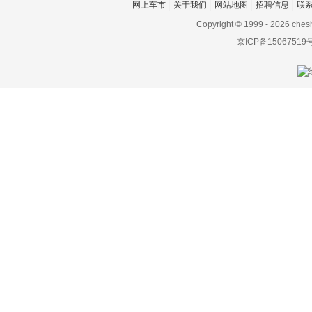
网上车市
关于我们
网站地图
招聘信息
联
朋克汽车
Copyright © 1999 -
2026 ches
Piëch Automotive
京ICP备15067519
Polestar极星
Q
前途汽车
乔治巴顿
启辰
奇点汽车
骐铃
奇鲁汽车
轻橙时代