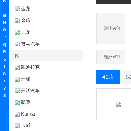
K
L
金龙
M
金旅
N
选择省份
O
九龙
P
君马汽车
Q
R
K
选择城市
S
T
凯迪拉克
W
4S店
综
开瑞
X
Y
开沃汽车
Z
凯翼
Karma
卡威