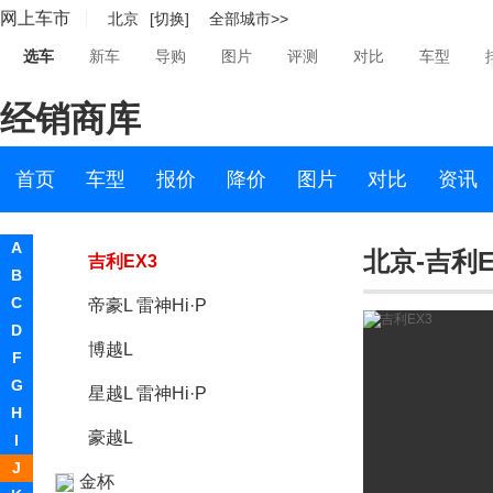
网上车市
北京
[切换]
全部城市>>
帝豪PHEV
选车
新车
导购
图片
评测
对比
车型
帝豪S
经销商库
星瑞
星越L
首页
车型
报价
降价
图片
对比
资讯
星越S
A
北京-吉利E
吉利EX3
B
C
帝豪L 雷神Hi·P
D
博越L
F
G
星越L 雷神Hi·P
H
豪越L
I
J
金杯