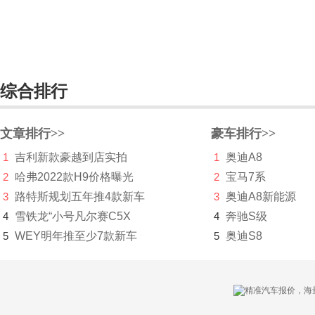
N
哪吒汽车
纳智捷
综合排行
NEVS国能汽车
O
文章排行>>
豪车排行>>
1
吉利新款豪越到店实拍
1
奥迪A8
欧宝
2
哈弗2022款H9价格曝光
2
宝马7系
讴歌
3
路特斯规划五年推4款新车
3
奥迪A8新能源
4
雪铁龙“小号凡尔赛C5X
4
奔驰S级
欧拉
5
WEY明年推至少7款新车
5
奥迪S8
P
帕加尼
PAL-V