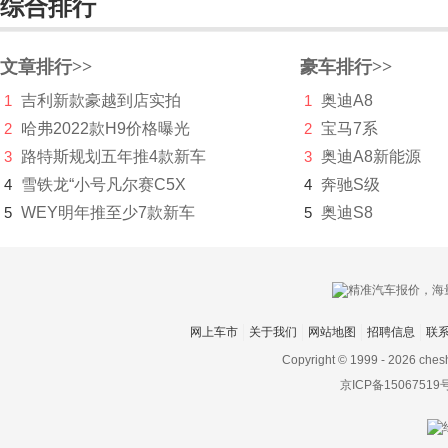
综合排行
东风风神
东风风行
文章排行>>
豪车排行>>
1
吉利新款豪越到店实拍
1
奥迪A8
东风富康
2
哈弗2022款H9价格曝光
2
宝马7系
东风猛士
3
路特斯规划五年推4款新车
3
奥迪A8新能源
东风氢舟
4
雪铁龙“小号凡尔赛C5X
4
奔驰S级
5
WEY明年推至少7款新车
5
奥迪S8
东风小康
东南
DS
网上车市
关于我们
网站地图
招聘信息
联
杜卡迪
Copyright © 1999 -
2026 ches
F
京ICP备15067519
法拉利