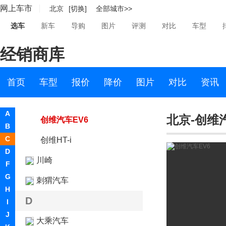
网上车市
北京
[切换]
全部城市>>
昶洧
选车
新车
导购
图片
评测
对比
车型
成功
经销商库
创维汽车
创维汽车
首页
车型
报价
降价
图片
对比
资讯
天美汽车ET5
A
北京-创维
创维汽车EV6
B
C
创维HT-i
D
川崎
F
G
刺猬汽车
H
D
I
J
大乘汽车