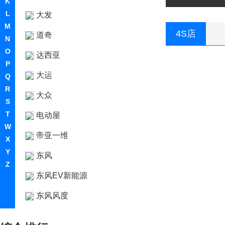
K
L
大发
M
4S店
道奇
N
O
达西亚
P
大运
Q
R
大众
S
T
电动屋
W
帝亚一维
X
Y
东风
Z
东风EV新能源
东风风度
东风风光