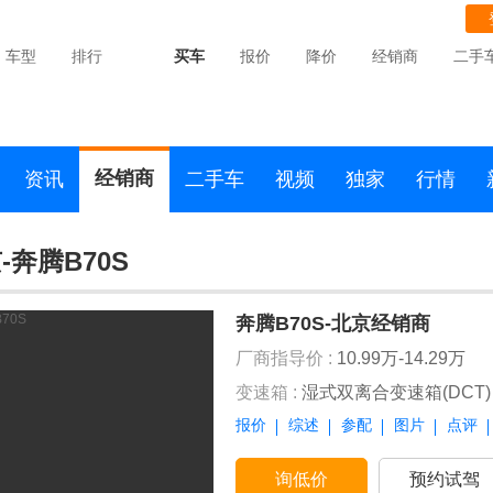
车型
排行
买车
报价
降价
经销商
二手
经销商
资讯
二手车
视频
独家
行情
-奔腾B70S
奔腾B70S-北京经销商
厂商指导价 :
10.99万-14.29万
变速箱 :
湿式双离合变速箱(DCT)
报价
综述
参配
图片
点评
询低价
预约试驾