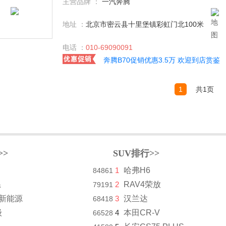
主营品牌 ：
一汽奔腾
地址 ：
北京市密云县十里堡镇彩虹门北100米
电话 ：
010-69090091
奔腾B70促销优惠3.5万 欢迎到店赏鉴
1
共1页
>>
SUV排行>>
1
哈弗H6
84861
系
2
RAV4荣放
79191
8新能源
3
汉兰达
68418
级
4
本田CR-V
66528