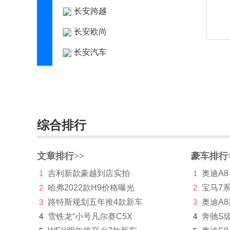
长安跨越
长安欧尚
长安汽车
长安深蓝
长安UNI
长城（皮卡）
综合排行
长江汽车
昶洧
文章排行>>
豪车排行
1
吉利新款豪越到店实拍
1
奥迪A8
成功
2
哈弗2022款H9价格曝光
2
宝马7
创维汽车
3
路特斯规划五年推4款新车
3
奥迪A
4
雪铁龙“小号凡尔赛C5X
川崎
4
奔驰S