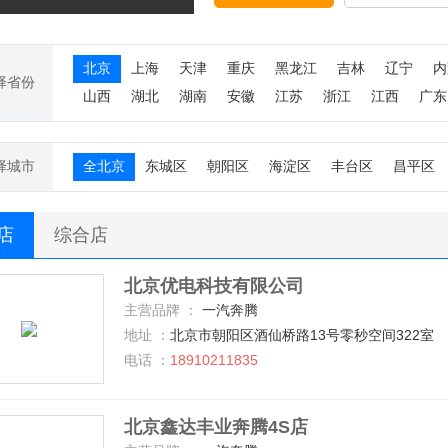
北京
上海
天津
重庆
黑龙江
吉林
辽宁
内
择省份
山西
湖北
湖南
安徽
江苏
浙江
江西
广东
择城市
全北京
东城区
朝阳区
海淀区
丰台区
昌平区
S店
综合店
北京优电科技有限公司
主营品牌 ：
一汽奔腾
地址 ：
北京市朝阳区酒仙桥路13号零秒空间322室
电话 ：
18910211835
北京鑫达丰业奔腾4S店