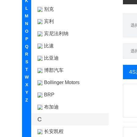
K
L
别克
M
宾利
N
选
O
宾尼法利纳
P
比速
Q
选
R
比亚迪
S
T
博郡汽车
4
W
Bollinger Motors
X
Y
BRP
Z
布加迪
C
长安凯程