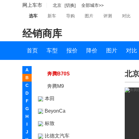
网上车市
北京
[切换]
全部城市>>
奔腾T99
选车
新车
导购
图片
评测
对比
奔腾T33
经销商库
B2-Concept
奔腾T55
首页
车型
报价
降价
图片
对比
奔腾NAT
A
北京
奔腾B70S
B
C
奔腾M9
D
本田
F
G
BeyonCa
H
标致
I
J
比德文汽车