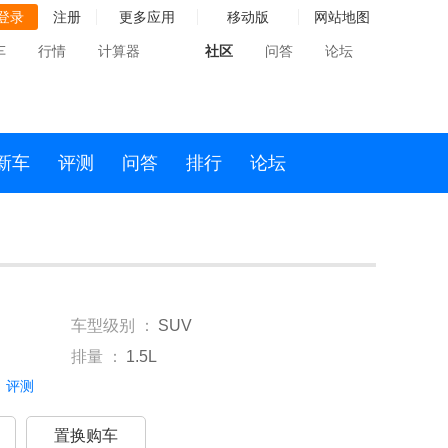
登录
注册
更多应用
移动版
网站地图
车
行情
计算器
社区
问答
论坛
新车
评测
问答
排行
论坛
车型级别 ：
SUV
排量 ：
1.5L
评测
置换购车