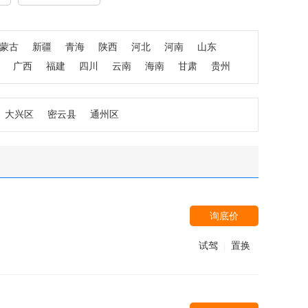
蒙古
新疆
青海
陕西
河北
河南
山东
广西
福建
四川
云南
海南
甘肃
贵州
大兴区
密云县
通州区
询底价
试驾
置换
|