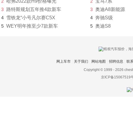
2
哈弗2022款H9价格曝光
2
宝马7系
恒润汽车
3
路特斯规划五年推4款新车
3
奥迪A8新能源
恒天
4
雪铁龙“小号凡尔赛C5X
4
奔驰S级
恒源电动汽车
5
WEY明年推至少7款新车
5
奥迪S8
Hennessey
合众汽车
红旗
网上车市
关于我们
网站地图
招聘信息
联
Copyright © 1999 -
2026 ches
宏瑞汽车
京ICP备15067519
华晨新日
华凯
黄海
华骐
华人运通