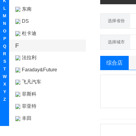
K
L
东南
M
选择省份
DS
N
O
杜卡迪
P
选择城市
F
Q
R
法拉利
S
综合店
T
Faraday&Future
W
飞凡汽车
X
Y
菲斯科
Z
菲亚特
丰田
Foxtron