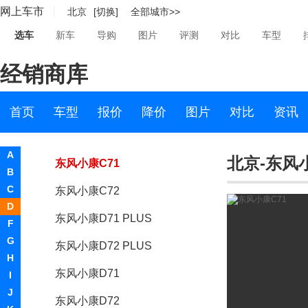
网上车市
北京
[切换]
全部城市>>
东风小康D52
选车
新车
导购
图片
评测
对比
车型
东风小康C51
经销商库
东风小康C52
东风小康C55
首页
车型
报价
降价
图片
对比
资讯
东风小康C56
A
北京-东风小
东风小康C71
B
C
东风小康C72
D
东风小康D71 PLUS
F
G
东风小康D72 PLUS
H
东风小康D71
I
J
东风小康D72