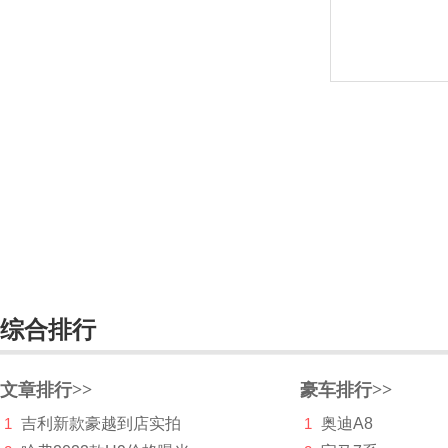
观致
国机智骏
H
哈弗
海格
海马
哈雷
汉龙汽车
综合排行
汉腾
合创
文章排行>>
豪车排行>>
恒驰
1
吉利新款豪越到店实拍
1
奥迪A8