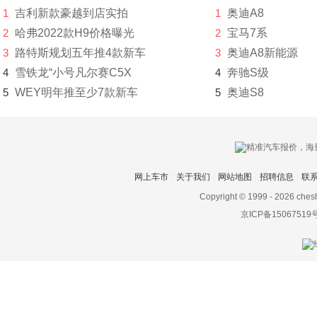
1
吉利新款豪越到店实拍
1
奥迪A8
东风风度
2
哈弗2022款H9价格曝光
2
宝马7系
3
路特斯规划五年推4款新车
3
奥迪A8新能源
东风风光
4
雪铁龙“小号凡尔赛C5X
4
奔驰S级
东风风神
5
WEY明年推至少7款新车
5
奥迪S8
东风风行
东风富康
东风猛士
网上车市
关于我们
网站地图
招聘信息
联
东风氢舟
Copyright © 1999 -
2026 ches
京ICP备15067519
东风小康
东南
DS
杜卡迪