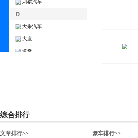
刺猬汽车
D
大乘汽车
大发
道奇
达西亚
大运
大众
电动屋
帝亚一维
综合排行
东风
文章排行>>
豪车排行>>
东风EV新能源