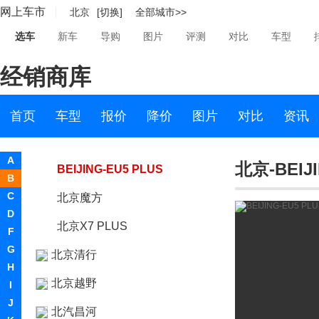
网上车市
北京
[切换]
全部城市>>
BEIJING-X7新能源
选车
新车
导购
图片
评测
对比
车型
BEIJING-U5
经销商库
BEIJING-X5
RADIANCE
首页
车型
报价
降价
图片
对比
资讯
BEIJING-U5 PLUS
A
北京-BEIJI
BEIJING-EU5 PLUS
B
C
北京魔方
D
北京X7 PLUS
F
G
北京清行
H
北京越野
I
J
北汽昌河