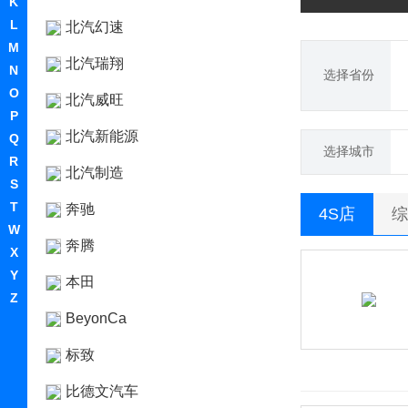
K
L
北汽幻速
M
北汽瑞翔
N
选择省份
O
北汽威旺
P
北汽新能源
Q
选择城市
R
北汽制造
S
T
奔驰
4S店
综
W
奔腾
X
Y
本田
Z
BeyonCa
标致
比德文汽车