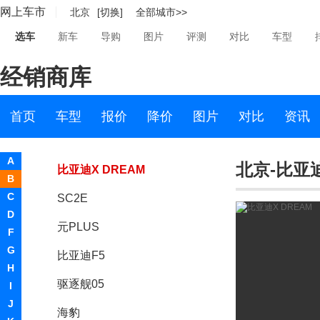
网上车市
北京
[切换]
全部城市>>
比亚迪D1
选车
新车
导购
图片
评测
对比
车型
秦PLUS
经销商库
元Pro
比亚迪e9
首页
车型
报价
降价
图片
对比
资讯
海豚
A
北京-比亚迪
比亚迪X DREAM
B
C
SC2E
D
元PLUS
F
G
比亚迪F5
H
驱逐舰05
I
J
海豹