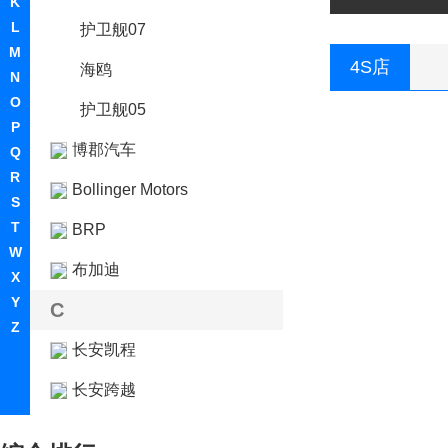
K
L
护卫舰07
M
4S店
海鸥
N
O
护卫舰05
P
博郡汽车
Q
R
Bollinger Motors
S
T
BRP
W
布加迪
X
Y
C
Z
长安凯程
长安跨越
长安欧尚