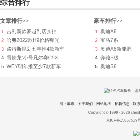
综合排行
长安汽车
长安深蓝
文章排行>>
豪车排行>>
1
吉利新款豪越到店实拍
1
奥迪A8
长安UNI
2
哈弗2022款H9价格曝光
2
宝马7系
长城（皮卡）
3
路特斯规划五年推4款新车
3
奥迪A8新能源
长江汽车
4
雪铁龙“小号凡尔赛C5X
4
奔驰S级
5
WEY明年推至少7款新车
5
奥迪S8
昶洧
成功
创维汽车
网上车市
关于我们
网站地图
招聘信息
联
川崎
Copyright © 1999 -
2026 ches
刺猬汽车
京ICP备15067519
D