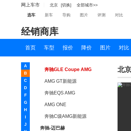
网上车市
北京
[切换]
全部城市>>
奔驰GLS级AMG
选车
新车
导购
图片
评测
对比
奔驰GLC Coupe AMG
经销商库
奔驰One
奔驰GLB AMG
首页
车型
报价
降价
图片
对比
奔驰GLC AMG
A
北京
奔驰GLE Coupe AMG
B
C
AMG GT新能源
D
奔驰EQS AMG
F
G
AMG ONE
H
奔驰C级AMG新能源
I
J
奔驰-迈巴赫