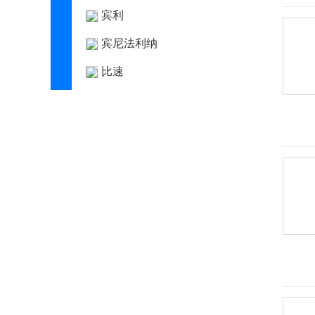
宾利
宾尼法利纳
比速
比亚迪
博郡汽车
Bollinger Motors
BRP
布加迪
C
长安凯程
长安跨越