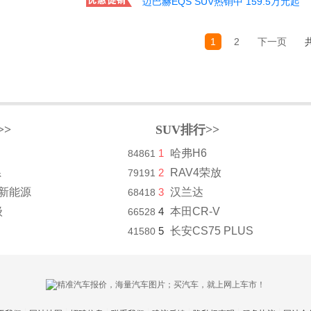
迈巴赫EQS SUV热销中 159.5万元起
1
2
下一页
>>
SUV排行>>
1
哈弗H6
84861
系
2
RAV4荣放
79191
8新能源
3
汉兰达
68418
级
4
本田CR-V
66528
5
长安CS75 PLUS
41580