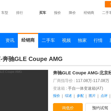
车型
排行
买车
报价
降价
经销商
二手
经销商
资讯
二手车
视频
独家
行情
-奔驰GLE Coupe AMG
奔驰GLE Coupe AMG-北
厂商指导价 :
117.08万-117.08万
变速箱 :
手自一体变速箱(AT)
报价
综述
参配
图片
点评
询低价
预约试驾