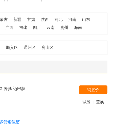
蒙古
新疆
甘肃
陕西
河北
河南
山东
广西
福建
四川
云南
贵州
海南
区
顺义区
通州区
房山区
MG 奔驰-迈巴赫
询底价
试驾
置换
|
更多促销信息]