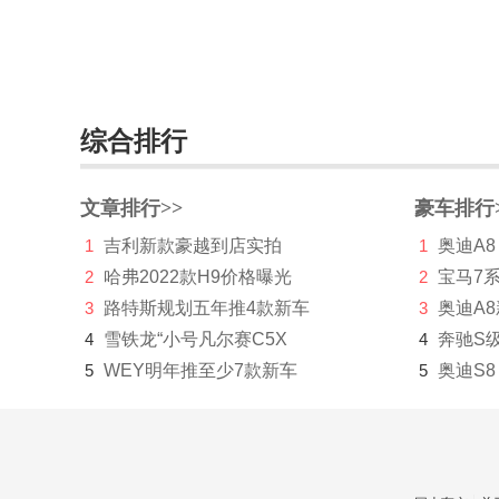
法拉利
Faraday&Future
飞凡汽车
综合排行
菲斯科
文章排行>>
豪车排行
菲亚特
1
吉利新款豪越到店实拍
1
奥迪A8
丰田
2
哈弗2022款H9价格曝光
2
宝马7
Foxtron
3
路特斯规划五年推4款新车
3
奥迪A
4
雪铁龙“小号凡尔赛C5X
4
奔驰S
福迪
5
WEY明年推至少7款新车
5
奥迪S8
福汽启腾
福特
福田