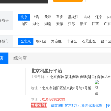
北京
上海
天津
重庆
黑龙江
吉林
辽宁
内
择省份
山西
湖北
湖南
安徽
江苏
浙江
江西
广东
择城市
全北京
朝阳区
海淀区
丰台区
石景山区
昌平
S店
综合店
北京利星行平治
主营品牌 ：
北京奔驰 福建奔驰 奔驰(进口) 奔驰-A
地址 ：
北京市朝阳区望京街8号院1号楼
电话 ：
010-56982099
威霆限时优惠5万元 欢迎试乘试驾
[