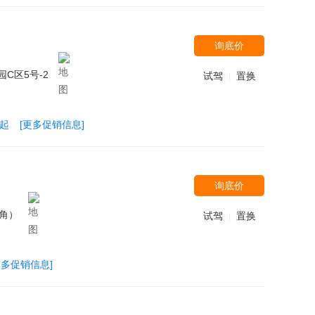
询底价
C区5号-2
试驾
置换
|
万起
[更多促销信息]
询底价
角）
试驾
置换
|
更多促销信息]