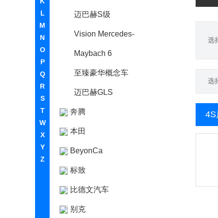
K
L
迈巴赫S级
M
Vision Mercedes-
N
选
O
Maybach 6
P
至臻豪华概念车
Q
选
R
迈巴赫GLS
S
T
奔腾
4
W
本田
X
Y
BeyonCa
Z
标致
比德文汽车
别克