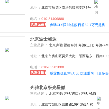
地址 ：
北京市顺义区南法信镇东支路6号
电话 ：
010-81406888
奔驰CLS限时优惠 目前52.7万元起售
北京波士畅达
主营品牌 ：
北京奔驰 福建奔驰 奔驰(进口) 奔驰-A
地址 ：
北京市房山区昊天大街广阳西路东口西南100
电话 ：
010-85581000
威霆售价直降5万元 欢迎垂询
[更多促
奔驰北京极光星徽
主营品牌 ：
北京奔驰 奔驰(进口) 奔驰-AMG
地址 ：
北京市朝阳区京顺路109号院2号楼