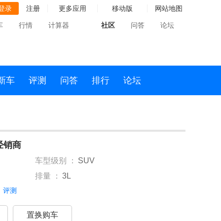
登录
注册
更多应用
移动版
网站地图
车
行情
计算器
社区
问答
论坛
新车
评测
问答
排行
论坛
京经销商
车型级别 ：
SUV
排量 ：
3L
评测
置换购车