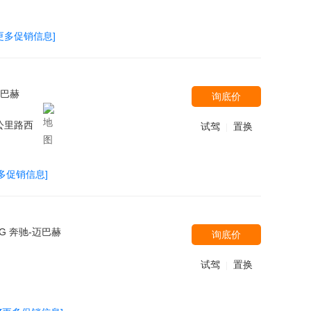
更多促销信息]
迈巴赫
询底价
公里路西
试驾
置换
|
多促销信息]
MG 奔驰-迈巴赫
询底价
试驾
置换
|