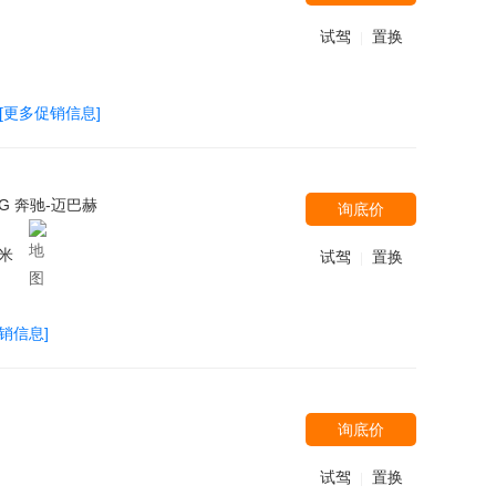
试驾
置换
|
[更多促销信息]
MG 奔驰-迈巴赫
询底价
米
试驾
置换
|
销信息]
询底价
试驾
置换
|