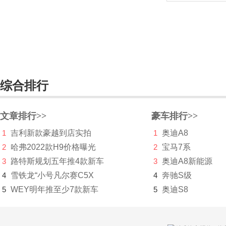
福特
福田
G
高合汽车
综合排行
格罗夫
文章排行>>
豪车排行>>
GMA
1
吉利新款豪越到店实拍
1
奥迪A8
GMC
2
哈弗2022款H9价格曝光
2
宝马7系
光冈
3
路特斯规划五年推4款新车
3
奥迪A8新能源
4
雪铁龙“小号凡尔赛C5X
4
奔驰S级
广汽传祺
5
WEY明年推至少7款新车
5
奥迪S8
观致
国机智骏