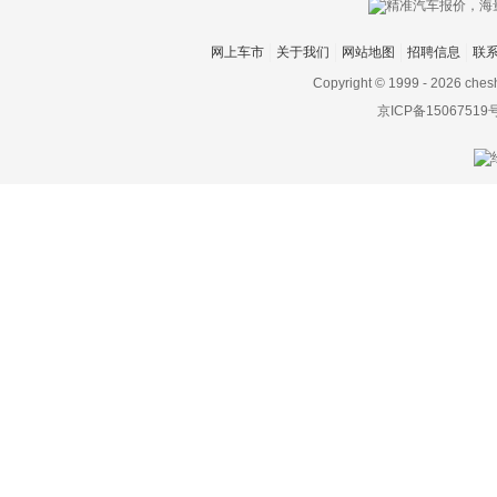
H
网上车市
关于我们
网站地图
招聘信息
联
哈弗
Copyright © 1999 -
2026 ches
海格
京ICP备15067519
海马
哈雷
汉龙汽车
汉腾
合创
恒驰
恒润汽车
恒天