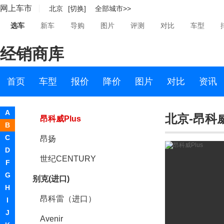
网上车市
北京
[切换]
全部城市>>
昂科雷
选车
新车
导购
图片
评测
对比
车型
昂科旗
经销商库
微蓝7
昂科威S
首页
车型
报价
降价
图片
对比
资讯
Electra-X
A
北京-昂科威
昂科威Plus
B
C
昂扬
D
世纪CENTURY
F
G
别克(进口)
H
昂科雷（进口）
I
J
Avenir