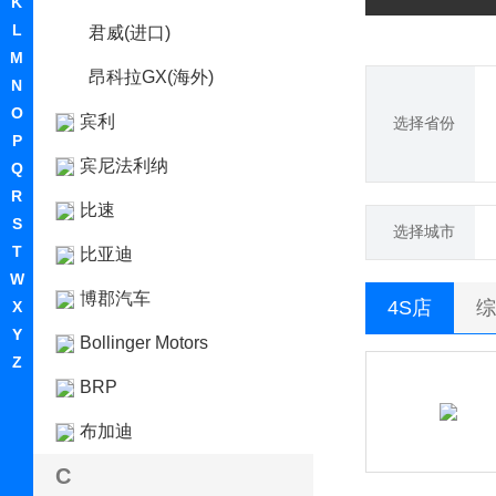
K
L
君威(进口)
M
昂科拉GX(海外)
N
O
宾利
选择省份
P
宾尼法利纳
Q
R
比速
S
选择城市
T
比亚迪
W
博郡汽车
4S店
综
X
Y
Bollinger Motors
Z
BRP
布加迪
C