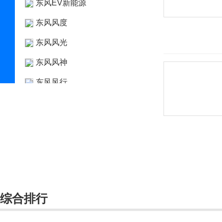
东风EV新能源
东风风度
东风风光
东风风神
东风风行
东风富康
东风猛士
东风氢舟
东风小康
东南
综合排行
DS
杜卡迪