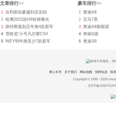
文章排行>>
豪车排行>>
F
1
吉利新款豪越到店实拍
1
奥迪A8
2
哈弗2022款H9价格曝光
2
宝马7系
法拉利
3
路特斯规划五年推4款新车
3
奥迪A8新能源
Faraday&Future
4
雪铁龙“小号凡尔赛C5X
4
奔驰S级
飞凡汽车
5
WEY明年推至少7款新车
5
奥迪S8
菲斯科
菲亚特
丰田
网上车市
关于我们
网站地图
招聘信息
联
Copyright © 1999 -
2026 ches
Foxtron
京ICP备15067519
福迪
福汽启腾
福特