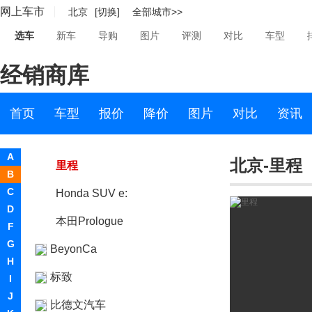
网上车市
北京
[切换]
全部城市>>
本田P-NUT
选车
新车
导购
图片
评测
对比
车型
本田S2000
经销商库
本田SUT
Freed
首页
车型
报价
降价
图片
对比
资讯
Tomo
A
北京-里程
里程
B
C
Honda SUV e:
D
本田Prologue
F
G
BeyonCa
H
标致
I
J
比德文汽车