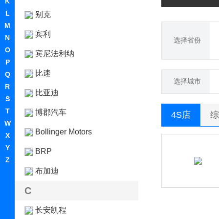
K
L
别克
M
宾利
N
选择省份
O
宾尼法利纳
P
比速
Q
选择城市
R
比亚迪
S
T
博郡汽车
4S店
综
W
Bollinger Motors
X
Y
BRP
Z
布加迪
C
长安凯程