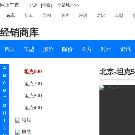
网上车市
北京
[切换]
全部城市>>
T
选车
新车
导购
图片
评测
对比
车型
坦克
经销商库
坦克
坦克500新能源
首页
车型
报价
降价
图片
对比
资讯
坦克300
A
北京-坦克5
坦克500
B
C
坦克700
D
坦克800
F
G
坦克400
H
塔塔
I
J
腾势