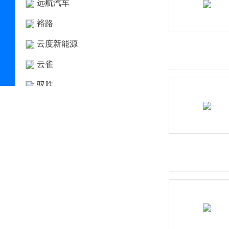
远航汽车
裕路
云度新能源
云雀
驭胜
宇通
Z
Zenvo
正道汽车
知豆
智己汽车
之诺