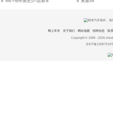
5
WEY明年推至少7款新车
5
奥迪S8
恒驰
恒润汽车
恒天
网上车市
关于我们
网站地图
招聘信息
联
恒源电动汽车
Copyright © 1999 -
2026 ches
京ICP备15067519
Hennessey
合众汽车
红旗
宏瑞汽车
华晨新日
华凯
黄海