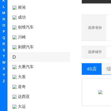
K
L
昶洧
M
成功
N
O
创维汽车
选择省份
P
川崎
Q
R
刺猬汽车
S
选择城市
T
D
W
大乘汽车
4S店
综
X
Y
大发
Z
道奇
达西亚
大运