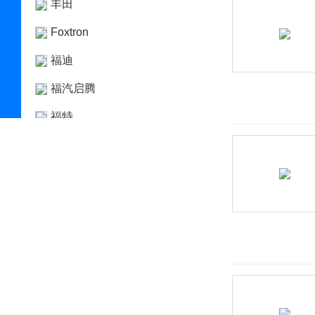
丰田
Foxtron
福迪
福汽启腾
福特
福田
G
高合汽车
格罗夫
GMA
GMC
光冈