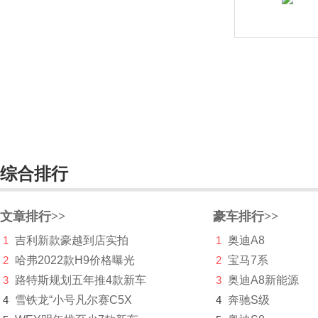
广汽传祺
观致
国机智骏
H
哈弗
海格
综合排行
海马
文章排行>>
豪车排行>>
哈雷
1
吉利新款豪越到店实拍
1
奥迪A8
汉龙汽车
2
哈弗2022款H9价格曝光
2
宝马7系
3
路特斯规划五年推4款新车
3
奥迪A8新能源
汉腾
4
雪铁龙“小号凡尔赛C5X
4
奔驰S级
合创