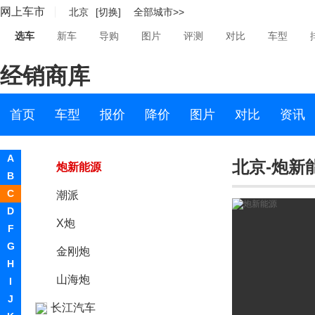
网上车市
北京
[切换]
全部城市>>
风骏7
选车
新车
导购
图片
评测
对比
车型
炮商用皮卡
经销商库
风骏7EV
炮乘用皮卡
首页
车型
报价
降价
图片
对比
资讯
炮越野皮卡
A
北京-炮新
炮新能源
B
C
潮派
D
X炮
F
G
金刚炮
H
山海炮
I
J
长江汽车