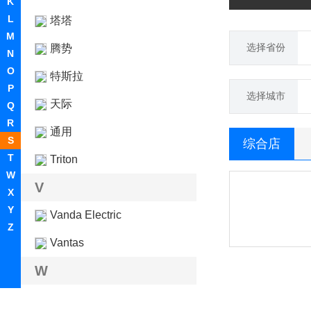
K
L
塔塔
M
选择省份
腾势
N
O
特斯拉
P
选择城市
天际
Q
R
通用
S
综合店
T
Triton
W
V
X
Y
Vanda Electric
Z
Vantas
W
蔚来