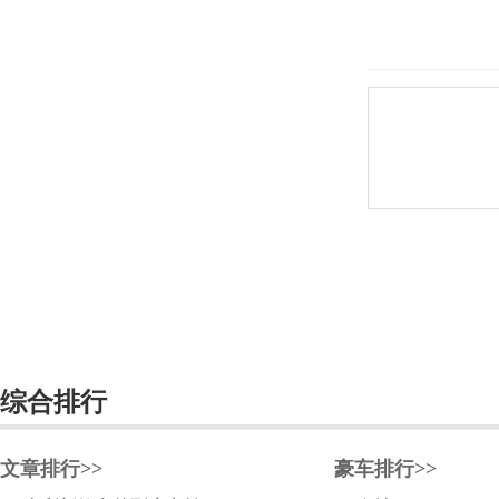
威马汽车
魏牌
沃尔沃
五菱
五十铃
X
现代
小米汽车
小鹏汽车
综合排行
新宝骏
文章排行>>
豪车排行>>
星客特