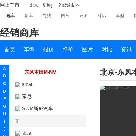
网上车市
北京
[切换]
全部城市>>
思皓
选车
新车
导购
图片
评测
对比
车型
斯柯达
经销商库
思铭
东风本田
首页
车型
报价
降价
图片
对比
资讯
东风本田X-NV
A
北京-东风本
东风本田M-NV
B
C
smart
D
索尼
F
G
SWM斯威汽车
H
T
I
J
坦克