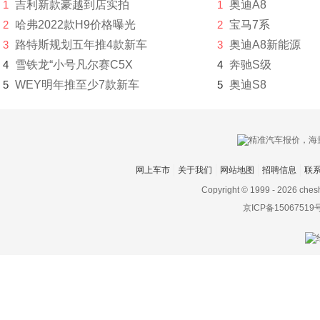
1
吉利新款豪越到店实拍
1
奥迪A8
星途
2
哈弗2022款H9价格曝光
2
宝马7系
新凯
3
路特斯规划五年推4款新车
3
奥迪A8新能源
4
雪铁龙“小号凡尔赛C5X
4
奔驰S级
新特汽车
5
WEY明年推至少7款新车
5
奥迪S8
西雅特
雪佛兰
雪铁龙
网上车市
关于我们
网站地图
招聘信息
联
Y
Copyright © 1999 -
2026 ches
京ICP备15067519
野马
野马新能源
英菲尼迪
一汽