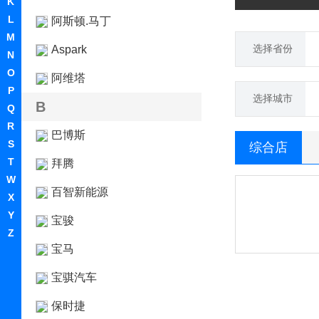
K
L
阿斯顿.马丁
M
选择省份
Aspark
N
O
阿维塔
P
选择城市
B
Q
R
巴博斯
S
综合店
T
拜腾
W
百智新能源
X
Y
宝骏
Z
宝马
宝骐汽车
保时捷