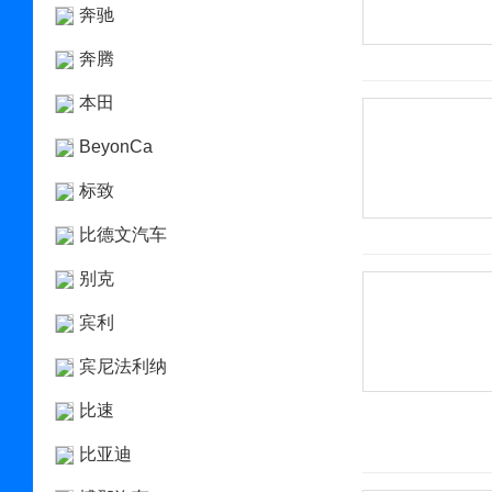
奔驰
奔腾
本田
BeyonCa
标致
比德文汽车
别克
宾利
宾尼法利纳
比速
比亚迪