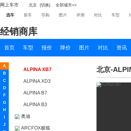
网上车市
北京
[切换]
全部城市>>
埃安
选车
新车
导购
图片
评测
对比
车型
爱驰汽车
经销商库
艾康尼克
ALPINA
首页
车型
报价
降价
图片
对比
资讯
ALPINA
A
北京-ALPI
ALPINA XB7
B
C
ALPINA XD3
D
ALPINA B7
F
G
ALPINA B3
H
奥迪
I
J
ARCFOX极狐