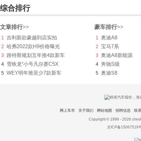
综合排行
长江汽车
昶洧
文章排行>>
豪车排行>>
成功
1
吉利新款豪越到店实拍
1
奥迪A8
2
哈弗2022款H9价格曝光
2
宝马7系
创维汽车
3
路特斯规划五年推4款新车
3
奥迪A8新能源
川崎
4
雪铁龙“小号凡尔赛C5X
4
奔驰S级
5
WEY明年推至少7款新车
5
奥迪S8
刺猬汽车
D
大乘汽车
网上车市
关于我们
网站地图
招聘信息
联
大发
Copyright © 1999 -
2026 ches
道奇
京ICP备15067519
达西亚