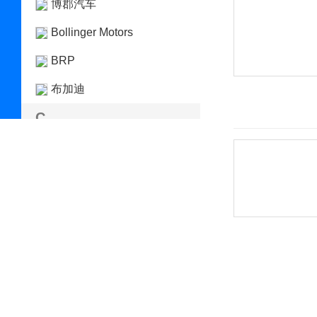
博郡汽车
Bollinger Motors
BRP
布加迪
C
长安凯程
长安跨越
长安欧尚
长安汽车
长安深蓝
长安UNI
长城（皮卡）