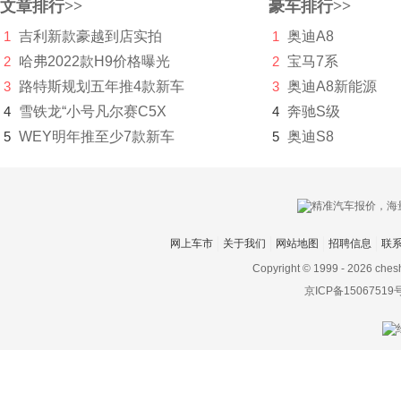
文章排行>>
豪车排行>>
川崎
1
吉利新款豪越到店实拍
1
奥迪A8
2
哈弗2022款H9价格曝光
2
宝马7系
刺猬汽车
3
路特斯规划五年推4款新车
3
奥迪A8新能源
D
4
雪铁龙“小号凡尔赛C5X
4
奔驰S级
5
WEY明年推至少7款新车
5
奥迪S8
大乘汽车
大发
道奇
网上车市
关于我们
网站地图
招聘信息
联
达西亚
Copyright © 1999 -
2026 ches
大运
京ICP备15067519
大众
电动屋
帝亚一维