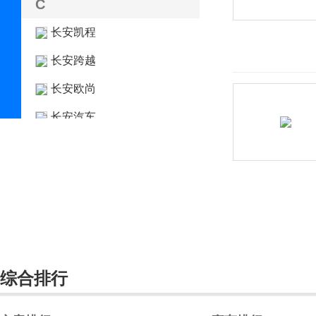
C
长安凯程
长安跨越
长安欧尚
长安汽车
长安深蓝
长安UNI
长城（皮卡）
长江汽车
昶洧
综合排行
成功
创维汽车