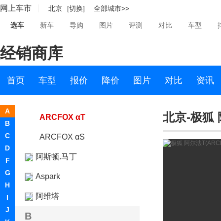
网上车市
北京
[切换]
全部城市>>
ARCFOX极狐
选车
新车
导购
图片
评测
对比
车型
北汽新能源
经销商库
ARCFOX-7
ARCFOX ECF
首页
车型
报价
降价
图片
对比
资讯
ARCFOX-GT
A
北京-极狐 阿
ARCFOX αT
B
C
ARCFOX αS
D
阿斯顿.马丁
F
G
Aspark
H
阿维塔
I
J
B