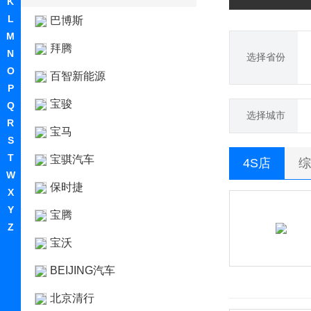
K
L
巴博斯
M
拜腾
N
选择省份
O
百智新能源
P
宝骏
Q
选择城市
R
宝马
S
T
宝骐汽车
4S店
综
W
保时捷
X
Y
宝腾
Z
宝沃
BEIJING汽车
北京清行