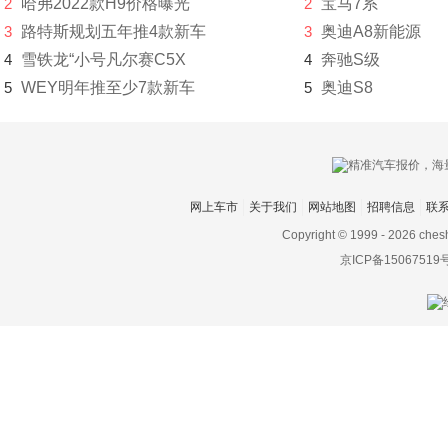
2
哈弗2022款H9价格曝光
2
宝马7系
东风风光
3
路特斯规划五年推4款新车
3
奥迪A8新能源
东风风神
4
雪铁龙“小号凡尔赛C5X
4
奔驰S级
5
WEY明年推至少7款新车
5
奥迪S8
东风风行
东风富康
东风猛士
网上车市
关于我们
网站地图
招聘信息
联
东风氢舟
Copyright © 1999 -
2026 ches
东风小康
京ICP备15067519
东南
DS
杜卡迪
F