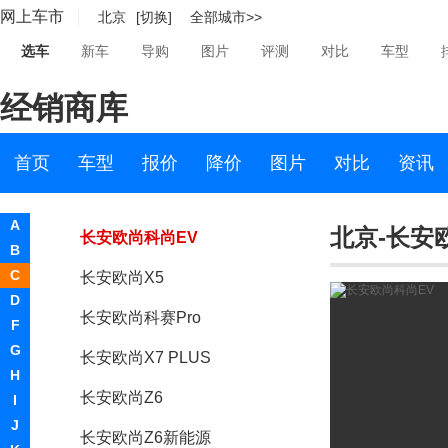
网上车市
北京
[切换]
全部城市>>
尼欧II
选车
新车
导购
图片
评测
对比
车型
长安欧尚X7
经销商库
欧尚E01
长安欧尚科赛5
首页
车型
报价
降价
图片
对比
资讯
长安欧尚X7 EV
A
北京-长安
长安欧尚科尚EV
B
C
长安欧尚X5
D
长安欧尚科赛Pro
F
G
长安欧尚X7 PLUS
H
长安欧尚Z6
I
J
长安欧尚Z6新能源