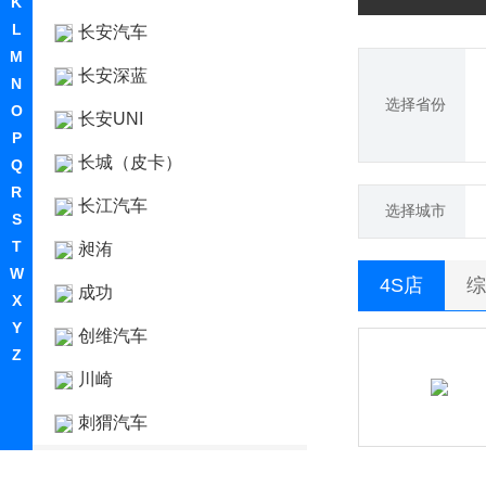
K
L
长安汽车
M
长安深蓝
N
选择省份
O
长安UNI
P
长城（皮卡）
Q
R
长江汽车
选择城市
S
T
昶洧
W
4S店
综
成功
X
Y
创维汽车
Z
川崎
刺猬汽车
D