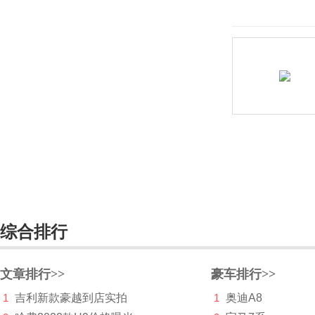
大乘汽车
大发
道奇
达西亚
大运
大众
电动屋
帝亚一维
综合排行
东风
东风EV新能源
文章排行>>
豪车排行>>
东风风度
1
吉利新款豪越到店实拍
1
奥迪A8